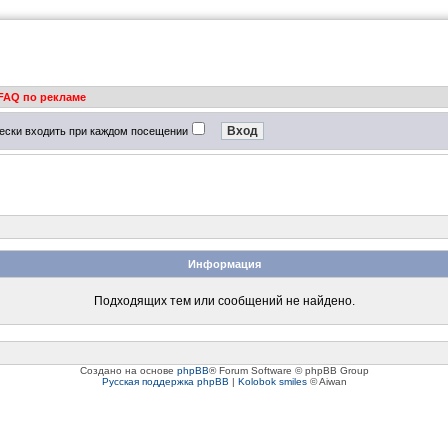
FAQ по рекламе
ески входить при каждом посещении
Информация
Подходящих тем или сообщений не найдено.
Создано на основе
phpBB
® Forum Software © phpBB Group
Русская поддержка phpBB
|
Kolobok smiles
© Aiwan