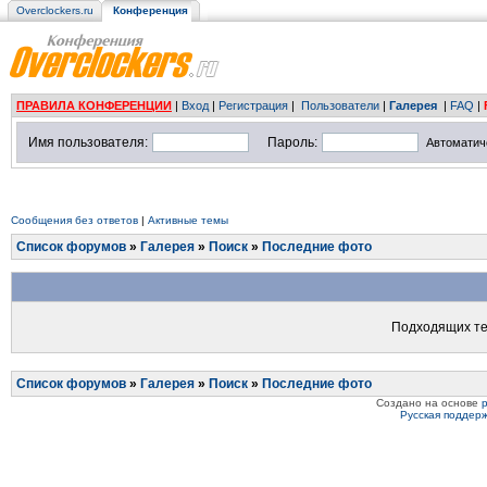
Overclockers.ru
Конференция
ПРАВИЛА КОНФЕРЕНЦИИ
|
Вход
|
Регистрация
|
Пользователи
|
Галерея
|
FAQ
|
Имя пользователя:
Пароль:
Автоматич
Сообщения без ответов
|
Активные темы
Список форумов
»
Галерея
»
Поиск
»
Последние фото
Подходящих те
Список форумов
»
Галерея
»
Поиск
»
Последние фото
Создано на основе
Русская поддер