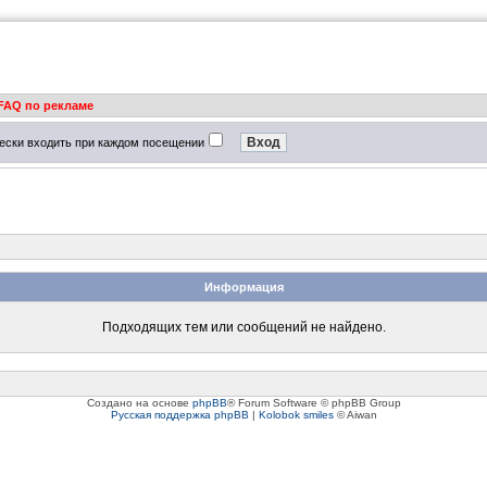
FAQ по рекламе
ески входить при каждом посещении
Информация
Подходящих тем или сообщений не найдено.
Создано на основе
phpBB
® Forum Software © phpBB Group
Русская поддержка phpBB
|
Kolobok smiles
© Aiwan