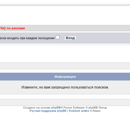
FAQ по рекламе
ески входить при каждом посещении
Информация
Извините, но вам запрещено пользоваться поиском.
Создано на основе
phpBB
® Forum Software © phpBB Group
Русская поддержка phpBB
|
Kolobok smiles
© Aiwan