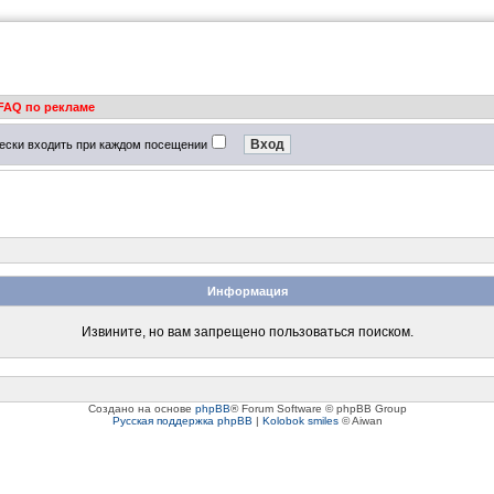
FAQ по рекламе
ески входить при каждом посещении
Информация
Извините, но вам запрещено пользоваться поиском.
Создано на основе
phpBB
® Forum Software © phpBB Group
Русская поддержка phpBB
|
Kolobok smiles
© Aiwan