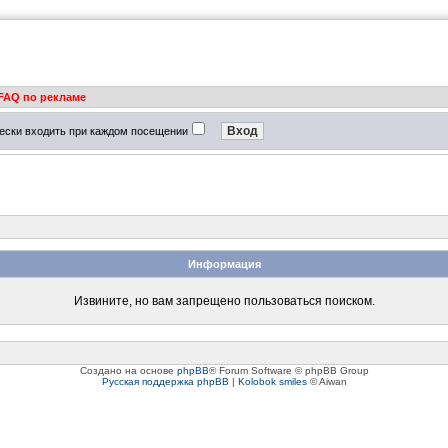
FAQ по рекламе
ески входить при каждом посещении
Информация
Извините, но вам запрещено пользоваться поиском.
Создано на основе
phpBB
® Forum Software © phpBB Group
Русская поддержка phpBB
|
Kolobok smiles
© Aiwan