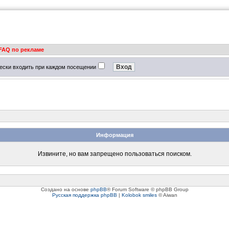
FAQ по рекламе
ески входить при каждом посещении
Информация
Извините, но вам запрещено пользоваться поиском.
Создано на основе
phpBB
® Forum Software © phpBB Group
Русская поддержка phpBB
|
Kolobok smiles
© Aiwan