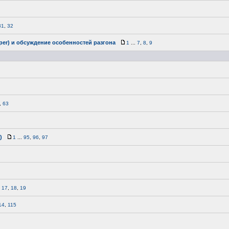
31
,
32
per) и обсуждение особенностей разгона
1
...
7
,
8
,
9
,
63
)
1
...
95
,
96
,
97
.
17
,
18
,
19
14
,
115