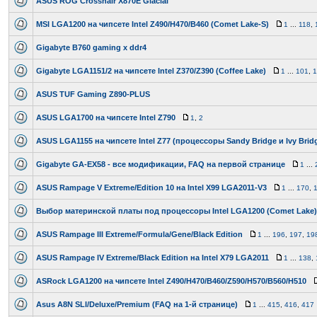
ASUS ROG Crosshair X870E Glacial
MSI LGA1200 на чипсете Intel Z490/H470/B460 (Comet Lake-S)
1
...
118
,
Gigabyte B760 gaming x ddr4
Gigabyte LGA1151/2 на чипсете Intel Z370/Z390 (Coffee Lake)
1
...
101
,
1
ASUS TUF Gaming Z890-PLUS
ASUS LGA1700 на чипсете Intel Z790
1
,
2
ASUS LGA1155 на чипсете Intel Z77 (процессоры Sandy Bridge и Ivy Brid
Gigabyte GA-EX58 - все модификации, FAQ на первой странице
1
...
ASUS Rampage V Extreme/Edition 10 на Intel X99 LGA2011-V3
1
...
170
,
Выбор материнской платы под процессоры Intel LGA1200 (Comet Lake)
ASUS Rampage III Extreme/Formula/Gene/Black Edition
1
...
196
,
197
,
19
ASUS Rampage IV Extreme/Black Edition на Intel X79 LGA2011
1
...
138
,
ASRock LGA1200 на чипсете Intel Z490/H470/B460/Z590/H570/B560/H510
Asus A8N SLI/Deluxe/Premium (FAQ на 1-й странице)
1
...
415
,
416
,
417