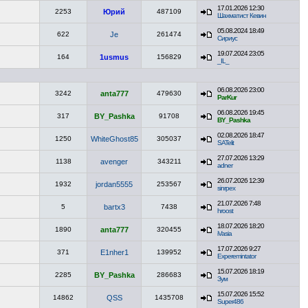
17.01.2026 12:30
2253
Юрий
487109
Шахматист Кевин
05.08.2024 18:49
622
Je
261474
Сириус
19.07.2024 23:05
164
1usmus
156829
_IL_
06.08.2026 23:00
3242
anta777
479630
ParKur
06.08.2026 19:45
317
BY_Pashka
91708
BY_Pashka
02.08.2026 18:47
1250
WhiteGhost85
305037
SATelit
27.07.2026 13:29
1138
avenger
343211
adner
26.07.2026 12:39
1932
jordan5555
253567
sinrpex
21.07.2026 7:48
5
bartx3
7438
hroost
18.07.2026 18:20
1890
anta777
320455
iVasia
17.07.2026 9:27
371
E1nher1
139952
Experemintator
15.07.2026 18:19
2285
BY_Pashka
286683
Зум
15.07.2026 15:52
14862
QSS
1435708
Super486