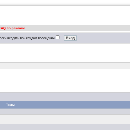
FAQ по рекламе
ески входить при каждом посещении
Темы