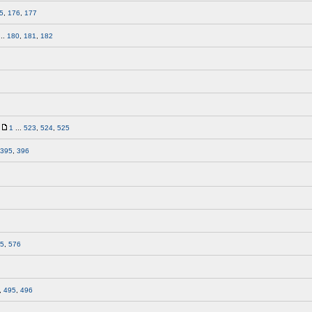
5
,
176
,
177
..
180
,
181
,
182
1
...
523
,
524
,
525
395
,
396
5
,
576
,
495
,
496