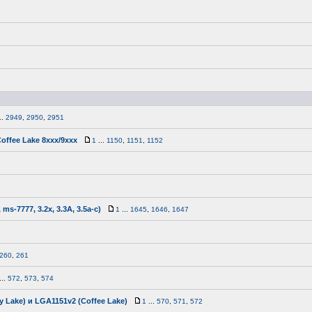
..
2949
,
2950
,
2951
ffee Lake 8xxx/9xxx
1
...
1150
,
1151
,
1152
s-7777, 3.2x, 3.3A, 3.5a-c)
1
...
1645
,
1646
,
1647
260
,
261
...
572
,
573
,
574
 Lake) и LGA1151v2 (Coffee Lake)
1
...
570
,
571
,
572