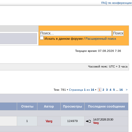
FAQ по конференции
Искать в данном форуме /
Расширенный поиск
Текущее время: 07.08.2026 7:36
Часовой пояс: UTC + 3 часа
Тем: 781 •
Страница
1
из
16
•
1
2
3
4
5
...
16
>
Ответы
Автор
Просмотры
Последнее сообщение
14.07.2026 20:30
1
Varg
124979
Varg