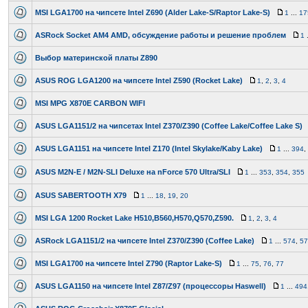
MSI LGA1700 на чипсете Intel Z690 (Alder Lake-S/Raptor Lake-S)
1
...
17
ASRock Socket AM4 AMD, обсуждение работы и решение проблем
1
.
Выбор материнской платы Z890
ASUS ROG LGA1200 на чипсете Intel Z590 (Rocket Lake)
1
,
2
,
3
,
4
MSI MPG X870E CARBON WIFI
ASUS LGA1151/2 на чипсетах Intel Z370/Z390 (Coffee Lake/Coffee Lake S)
ASUS LGA1151 на чипсете Intel Z170 (Intel Skylake/Kaby Lake)
1
...
394
,
ASUS M2N-E / M2N-SLI Deluxe на nForce 570 Ultra/SLI
1
...
353
,
354
,
355
ASUS SABERTOOTH X79
1
...
18
,
19
,
20
MSI LGA 1200 Rocket Lake H510,B560,H570,Q570,Z590.
1
,
2
,
3
,
4
ASRock LGA1151/2 на чипсете Intel Z370/Z390 (Coffee Lake)
1
...
574
,
57
MSI LGA1700 на чипсете Intel Z790 (Raptor Lake-S)
1
...
75
,
76
,
77
ASUS LGA1150 на чипсете Intel Z87/Z97 (процессоры Haswell)
1
...
494