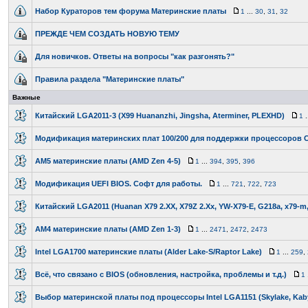
Набор Кураторов тем форума Материнские платы
1
...
30
,
31
,
32
ПРЕЖДЕ ЧЕМ СОЗДАТЬ НОВУЮ ТЕМУ
Для новичков. Ответы на вопросы "как разгонять?"
Правила раздела "Материнские платы"
Важные
Китайский LGA2011-3 (X99 Huananzhi, Jingsha, Aterminer, PLEXHD)
1
.
Модификация материнских плат 100/200 для поддержки процессоров Co
AM5 материнские платы (AMD Zen 4-5)
1
...
394
,
395
,
396
Модификация UEFI BIOS. Софт для работы.
1
...
721
,
722
,
723
Китайский LGA2011 (Huanan X79 2.XX, X79Z 2.Xx, YW-X79-E, G218a, x79-m, m
AM4 материнские платы (AMD Zen 1-3)
1
...
2471
,
2472
,
2473
Intel LGA1700 материнские платы (Alder Lake-S/Raptor Lake)
1
...
259
,
Всё, что связано с BIOS (обновления, настройка, проблемы и т.д.)
1
Выбор материнской платы под процессоры Intel LGA1151 (Skylake, Kaby