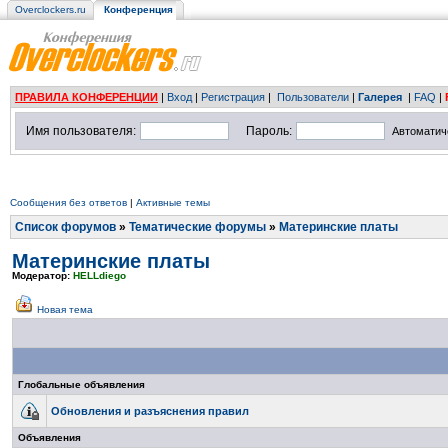
Overclockers.ru
Конференция
ПРАВИЛА КОНФЕРЕНЦИИ
|
Вход
|
Регистрация
|
Пользователи
|
Галерея
|
FAQ
|
Имя пользователя:
Пароль:
Автоматич
Сообщения без ответов
|
Активные темы
Список форумов
»
Тематические форумы
»
Материнские платы
Материнские платы
Модератор:
HELLdiego
Новая тема
Глобальные объявления
Обновления и разъяснения правил
Объявления