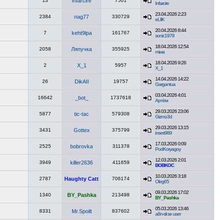
13
Infarcire
7501
Infarcire
23.04.2026 2:23
2384
nag77
330729
eLfiK
20.04.2026 8:44
7
keht9lpa
161767
sonic1979
18.04.2026 12:54
2058
Ляпучка
355925
miwa
18.04.2026 9:26
2
X_1
5957
X_1
14.04.2026 14:22
26
DikAII
19757
Gargantua
03.04.2026 4:01
16642
_bot_
1737618
Артём
29.03.2026 23:06
5877
tic-tac
579308
Gizmo3d
29.03.2026 13:15
3431
Gottex
375799
insert989
17.03.2026 0:09
2525
bobrovka
311378
PodKoryagoy
12.03.2026 2:01
3949
killer2636
411659
BOBKOC
10.03.2026 3:18
2787
Haughty Catt
706174
Oleg65
09.03.2026 17:02
1340
BY_Pashka
213498
BY_Pashka
05.03.2026 13:46
8331
Mr.Spoilt
837602
a8n-sli se user