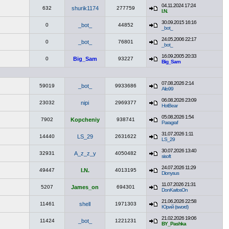
04.11.2024 17:24
632
shurik1174
277759
I.N.
30.09.2015 16:16
0
_bot_
44852
_bot_
24.05.2006 22:17
0
_bot_
76801
_bot_
16.09.2005 20:33
0
Big_Sam
93227
Big_Sam
07.08.2026 2:14
59019
_bot_
9933686
Alio99
06.08.2026 23:09
23032
nipi
2969377
HotBear
05.08.2026 1:54
7902
Kopcheniy
938741
Paragraf
31.07.2026 1:11
14440
LS_29
2631622
LS_29
30.07.2026 13:40
32931
A_z_z_y
4050482
sisoft
24.07.2026 11:29
49447
I.N.
4013195
Dionysus
11.07.2026 21:31
5207
James_on
694301
DonKarlosOn
21.06.2026 22:58
11461
shell
1971303
Юрий (sword)
21.02.2026 19:06
11424
_bot_
1221231
BY_Pashka