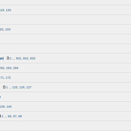
119
,
120
02
,
103
ge)
1
...
831
,
832
,
833
292
,
293
,
294
171
,
172
1
...
125
,
126
,
127
8
139
,
140
1
...
66
,
67
,
68