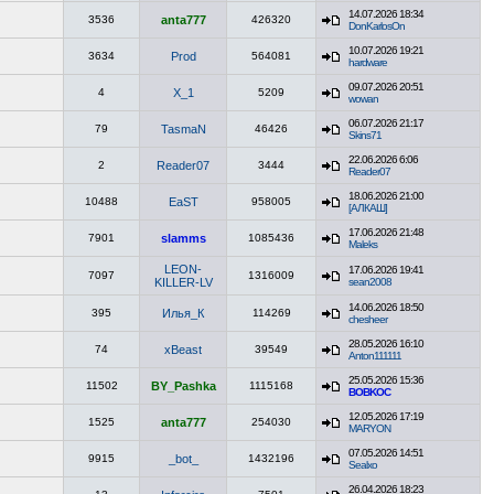
14.07.2026 18:34
3536
anta777
426320
DonKarlosOn
10.07.2026 19:21
3634
Prod
564081
hardware
09.07.2026 20:51
4
X_1
5209
wowan
06.07.2026 21:17
79
TasmaN
46426
Skins71
22.06.2026 6:06
2
Reader07
3444
Reader07
18.06.2026 21:00
10488
EaST
958005
[АЛКАШ]
17.06.2026 21:48
7901
slamms
1085436
Maleks
LEON-
17.06.2026 19:41
7097
1316009
KILLER-LV
sean2008
14.06.2026 18:50
395
Илья_К
114269
chesheer
28.05.2026 16:10
74
xBeast
39549
Anton111111
25.05.2026 15:36
11502
BY_Pashka
1115168
BOBKOC
12.05.2026 17:19
1525
anta777
254030
MARYON
07.05.2026 14:51
9915
_bot_
1432196
Sealxo
26.04.2026 18:23