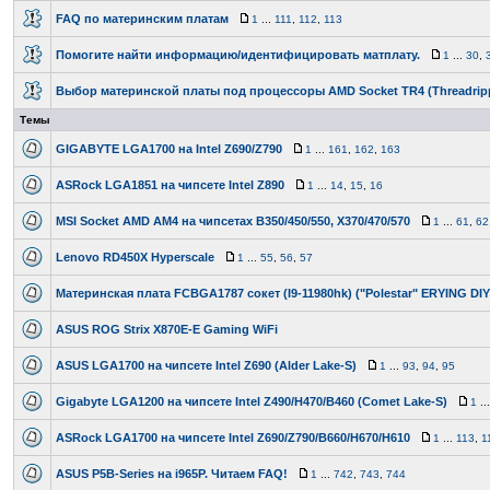
FAQ по материнским платам
1
...
111
,
112
,
113
Помогите найти информацию/идентифицировать матплату.
1
...
30
,
Выбор материнской платы под процессоры AMD Socket TR4 (Threadrip
Темы
GIGABYTE LGA1700 на Intel Z690/Z790
1
...
161
,
162
,
163
ASRock LGA1851 на чипсете Intel Z890
1
...
14
,
15
,
16
MSI Socket AMD AM4 на чипсетах B350/450/550, X370/470/570
1
...
61
,
62
Lenovo RD450X Hyperscale
1
...
55
,
56
,
57
Материнская плата FCBGA1787 сокет (I9-11980hk) ("Polestar" ERYING DIY
ASUS ROG Strix X870E-E Gaming WiFi
ASUS LGA1700 на чипсете Intel Z690 (Alder Lake-S)
1
...
93
,
94
,
95
Gigabyte LGA1200 на чипсете Intel Z490/H470/B460 (Comet Lake-S)
1
..
ASRock LGA1700 на чипсете Intel Z690/Z790/B660/H670/H610
1
...
113
,
1
ASUS P5B-Series на i965P. Читаем FAQ!
1
...
742
,
743
,
744