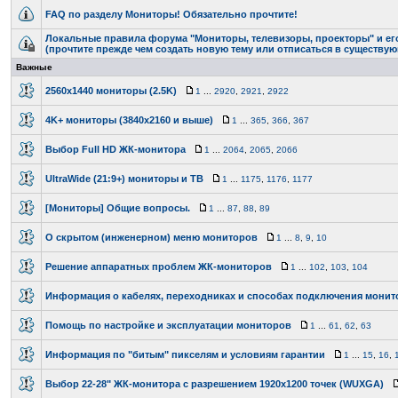
FAQ по разделу Мониторы! Обязательно прочтите!
Локальные правила форума "Мониторы, телевизоры, проекторы" и е
(прочтите прежде чем создать новую тему или отписаться в существу
Важные
2560x1440 мониторы (2.5K)
1
...
2920
,
2921
,
2922
4K+ мониторы (3840x2160 и выше)
1
...
365
,
366
,
367
Выбор Full HD ЖК-монитора
1
...
2064
,
2065
,
2066
UltraWide (21:9+) мониторы и ТВ
1
...
1175
,
1176
,
1177
[Мониторы] Общие вопросы.
1
...
87
,
88
,
89
О скрытом (инженерном) меню мониторов
1
...
8
,
9
,
10
Решение аппаратных проблем ЖК-мониторов
1
...
102
,
103
,
104
Информация о кабелях, переходниках и способах подключения монит
Помощь по настройке и эксплуатации мониторов
1
...
61
,
62
,
63
Информация по "битым" пикселям и условиям гарантии
1
...
15
,
16
,
Выбор 22-28" ЖК-монитора с разрешением 1920х1200 точек (WUXGA)