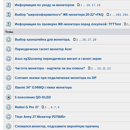
Информация по уходу за монитором
1
...
16
,
17
,
18
Выбор "широкоформатного" ЖК-монитора 20-22"+FAQ
1
...
293
,
294
,
Информация по проверке ЖК-монитора перед покупкой: TFTTest
1
Темы
Выбор кронштейна для монитора.
1
...
26
,
27
,
28
Периодически гаснет монитор Acer
Asus xg32ucwmg периодически мигает и гаснет экран
Частота монитора - ощутили ли вы плюсы?
1
...
10
,
11
,
12
Слетают значки при подключении монитора по DP
Xiaomi 34" G34WQi глюки монитора
5 поколение QD-OLED
Redmi G Pro 27
1
...
6
,
7
,
8
Titan Army 27 Монитор P275MS+
Сломался монитор, подскажите вероятную причину