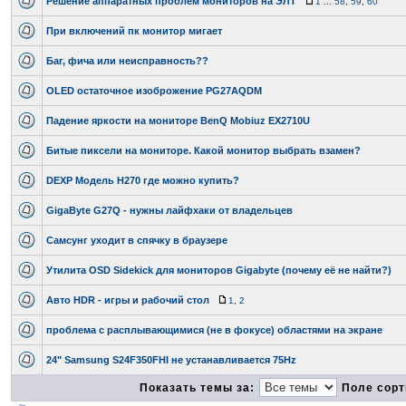
Решение аппаратных проблем мониторов на ЭЛТ
1
...
58
,
59
,
60
При включений пк монитор мигает
Баг, фича или неисправность??
OLED остаточное изоброжение PG27AQDM
Падение яркости на мониторе BenQ Mobiuz EX2710U
Битые пиксели на мониторе. Какой монитор выбрать взамен?
DEXP Модель H270 где можно купить?
GigaByte G27Q - нужны лайфхаки от владельцев
Самсунг уходит в спячку в браузере
Утилита OSD Sidekick для мониторов Gigabyte (почему её не найти?)
Авто HDR - игры и рабочий стол
1
,
2
проблема с расплывающимися (не в фокусе) областями на экране
24" Samsung S24F350FHI не устанавливается 75Hz
Показать темы за:
Поле сорт