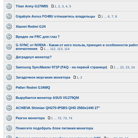
Titan Army G27W8S
1
,
2
,
3
,
4
,
5
Gigabyte Aorus FO48U отпишитесь владельцы
1
...
6
,
7
,
8
Xiaomi Redmi G24
Вреден ли FRC для глаз ?
G-SYNC от NVIDIA - Какая от него польза, принцип и особенности раб
впечатления
1
...
112
,
113
,
114
Деграднул монитор?
Samsung SyncMaster 971P (FAQ - на первой странице)
1
...
22
,
23
,
24
Загадочное моргание монитора
1
,
2
Рябит Redmi G34WQ
Вырубается монитор ASUS VG279QM
ACHIEVA Shimian QH270-IPSBS QHD 2560x1440 27"
Разгон монитора
1
...
72
,
73
,
74
Помогите подобрать блок питания монитора