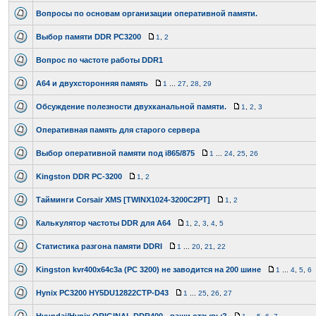
Вопросы по основам организации оперативной памяти.
Выбор памяти DDR PC3200
1
,
2
Вопрос по частоте работы DDR1
A64 и двухсторонняя память
1
...
27
,
28
,
29
Обсуждение полезности двухканальной памяти.
1
,
2
,
3
Оперативная память для старого сервера
Выбор оперативной памяти под i865/875
1
...
24
,
25
,
26
Kingston DDR PC-3200
1
,
2
Тайминги Corsair XMS [TWINX1024-3200C2PT]
1
,
2
Калькулятор частоты DDR для A64
1
,
2
,
3
,
4
,
5
Статистика разгона памяти DDRI
1
...
20
,
21
,
22
Kingston kvr400x64c3a (РС 3200) не заводится на 200 шине
1
...
4
,
5
,
6
Hynix PC3200 HY5DU12822CTP-D43
1
...
25
,
26
,
27