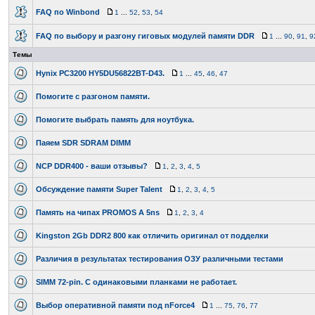
FAQ по Winbond
1
...
52
,
53
,
54
FAQ по выбору и разгону гиговых модулей памяти DDR
1
...
90
,
91
,
9
Темы
Hynix PC3200 HY5DU56822BT-D43.
1
...
45
,
46
,
47
Помогите с разгоном памяти.
Помогите выбрать память для ноутбука.
Паяем SDR SDRAM DIMM
NCP DDR400 - ваши отзывы?
1
,
2
,
3
,
4
,
5
Обсуждение памяти Super Talent
1
,
2
,
3
,
4
,
5
Память на чипах PROMOS A 5ns
1
,
2
,
3
,
4
Kingston 2Gb DDR2 800 как отличить оригинал от подделки
Различия в результатах тестирования ОЗУ различными тестами
SIMM 72-pin. С одинаковыми планками не работает.
Выбор оперативной памяти под nForce4
1
...
75
,
76
,
77