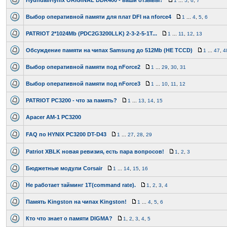
Hyundai/Hynix ORIGINAL DDR400 - ваши отзывы?
1
...
5
,
6
,
7
Выбор оперативной памяти для плат DFI на nforce4
1
...
4
,
5
,
6
PATRIOT 2*1024Mb (PDC2G3200LLK) 2-3-2-5-1Т...
1
...
11
,
12
,
13
Обсуждение памяти на чипах Samsung до 512Mb (НЕ TCCD)
1
...
47
,
4
Выбор оперативной памяти под nForce2
1
...
29
,
30
,
31
Выбор оперативной памяти под nForce3
1
...
10
,
11
,
12
PATRIOT PC3200 - что за память?
1
...
13
,
14
,
15
Apacer AM-1 PC3200
FAQ по HYNIX PC3200 DT-D43
1
...
27
,
28
,
29
Patriot XBLK новая ревизия, есть пара вопросов!
1
,
2
,
3
Бюджетные модули Corsair
1
...
14
,
15
,
16
Не работает тайминг 1T(command rate).
1
,
2
,
3
,
4
Память Kingston на чипах Kingston!
1
...
4
,
5
,
6
Кто что знает о памяти DIGMA?
1
,
2
,
3
,
4
,
5