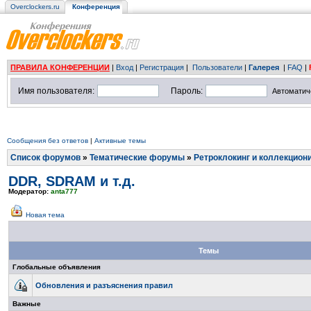
Overclockers.ru
Конференция
ПРАВИЛА КОНФЕРЕНЦИИ
|
Вход
|
Регистрация
|
Пользователи
|
Галерея
|
FAQ
|
Имя пользователя:
Пароль:
Автоматич
Сообщения без ответов
|
Активные темы
Список форумов
»
Тематические форумы
»
Ретроклокинг и коллекцион
DDR, SDRAM и т.д.
Модератор:
anta777
Новая тема
Темы
Глобальные объявления
Обновления и разъяснения правил
Важные