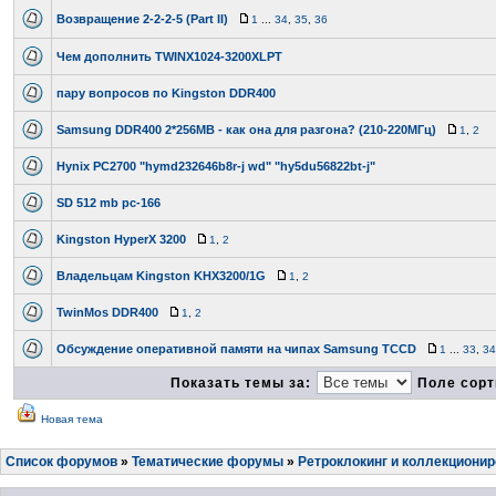
Возвращение 2-2-2-5 (Part II)
1
...
34
,
35
,
36
Чем дополнить TWINX1024-3200XLPT
пару вопросов по Kingston DDR400
Samsung DDR400 2*256МВ - как она для разгона? (210-220МГц)
1
,
2
Hynix PC2700 "hymd232646b8r-j wd" "hy5du56822bt-j"
SD 512 mb pc-166
Kingston HyperX 3200
1
,
2
Владельцам Kingston KHX3200/1G
1
,
2
TwinMos DDR400
1
,
2
Обсуждение оперативной памяти на чипах Samsung TCCD
1
...
33
,
34
Показать темы за:
Поле сорт
Новая тема
Список форумов
»
Тематические форумы
»
Ретроклокинг и коллекциони