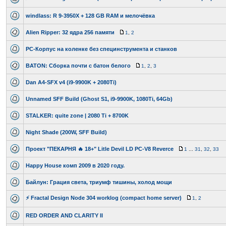
windlass: R 9-3950X + 128 GB RAM и мелочёвка
Alien Ripper: 32 ядра 256 памяти
1
,
2
PC-Корпус на коленке без специнструмента и станков
BATON: Сборка почти с батон белого
1
,
2
,
3
Dan A4-SFX v4 (i9-9900K + 2080Ti)
Unnamed SFF Build (Ghost S1, i9-9900K, 1080Ti, 64Gb)
STALKER: quite zone | 2080 Ti + 8700K
Night Shade (200W, SFF Build)
Проект "ПЕКАРНЯ 🔥 18+" Litle Devil LD PC-V8 Reverce
1
...
31
,
32
,
33
Happy House комп 2009 в 2020 году.
Байлун: Грация света, триумф тишины, холод мощи
⚡ Fractal Design Node 304 worklog (compact home server)
1
,
2
RED ORDER AND CLARITY II