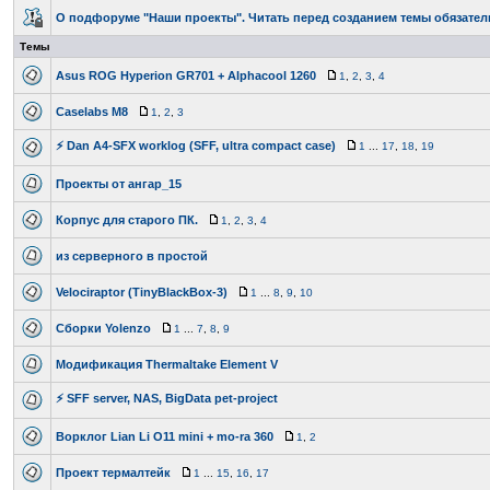
О подфоруме "Наши проекты". Читать перед созданием темы обязател
Темы
Asus ROG Hyperion GR701 + Alphacool 1260
1
,
2
,
3
,
4
Caselabs M8
1
,
2
,
3
⚡ Dan A4-SFX worklog (SFF, ultra compact case)
1
...
17
,
18
,
19
Проекты от ангар_15
Корпус для старого ПК.
1
,
2
,
3
,
4
из серверного в простой
Velociraptor (TinyBlackBox-3)
1
...
8
,
9
,
10
Сборки Yolenzo
1
...
7
,
8
,
9
Модификация Thermaltake Element V
⚡ SFF server, NAS, BigData pet-project
Ворклог Lian Li O11 mini + mo-ra 360
1
,
2
Проект термалтейк
1
...
15
,
16
,
17