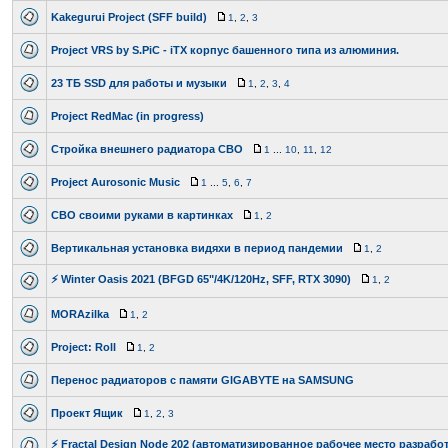
Kakegurui Project (SFF build)
1
,
2
,
3
Project VRS by S.PiC - iTX корпус башенного типа из алюминия.
23 ТБ SSD для работы и музыки
1
,
2
,
3
,
4
Project RedMac (in progress)
Стройка внешнего радиатора СВО
1
...
10
,
11
,
12
Project Aurosonic Music
1
...
5
,
6
,
7
СВО своими руками в картинках
1
,
2
Вертикальная установка видяхи в период пандемии
1
,
2
⚡ Winter Oasis 2021 (BFGD 65"/4K/120Hz, SFF, RTX 3090)
1
,
2
MORAzilka
1
,
2
Project: Roll
1
,
2
Перенос радиаторов с памяти GIGABYTE на SAMSUNG
Проект Ящик
1
,
2
,
3
⚡ Fractal Design Node 202 (автоматизированное рабочее место разрабо