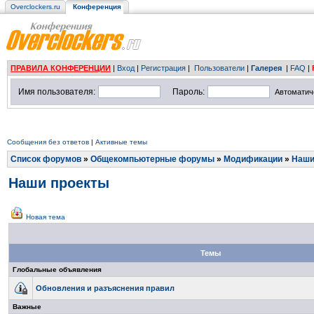
Overclockers.ru
Конференция
ПРАВИЛА КОНФЕРЕНЦИИ
|
Вход
|
Регистрация
|
Пользователи
|
Галерея
|
FAQ
|
Имя пользователя:
Пароль:
Автоматич
Сообщения без ответов
|
Активные темы
Список форумов
»
Общекомпьютерные форумы
»
Модификации
»
Наши
Наши проекты
Новая тема
Темы
Глобальные объявления
Обновления и разъяснения правил
Важные