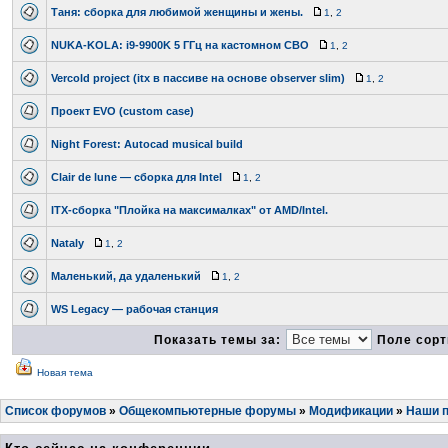
Таня: сборка для любимой женщины и жены.
1
,
2
NUKA-KOLA: i9-9900K 5 ГГц на кастомном СВО
1
,
2
Vercold project (itx в пассиве на основе observer slim)
1
,
2
Проект EVO (custom case)
Night Forest: Autocad musical build
Clair de lune — cборка для Intel
1
,
2
ITX-сборка "Плойка на максималках" от AMD/Intel.
Nataly
1
,
2
Маленький, да удаленький
1
,
2
WS Legacy — рабочая станция
Показать темы за:
Поле сорт
Новая тема
Список форумов
»
Общекомпьютерные форумы
»
Модификации
»
Наши 