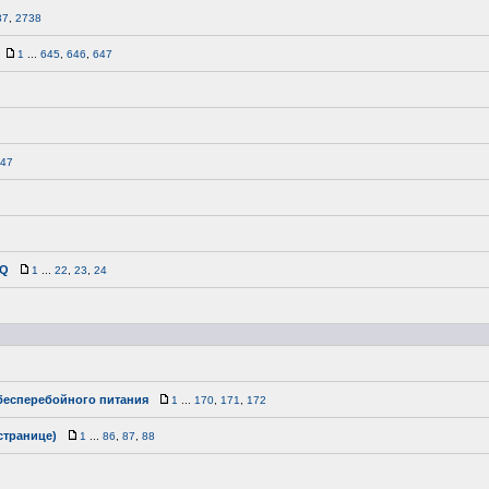
37
,
2738
1
...
645
,
646
,
647
47
АQ
1
...
22
,
23
,
24
бесперебойного питания
1
...
170
,
171
,
172
странице)
1
...
86
,
87
,
88