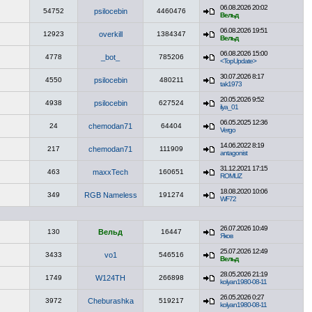
06.08.2026 20:02
54752
psilocebin
4460476
Вельд
06.08.2026 19:51
12923
overkill
1384347
Вельд
06.08.2026 15:00
4778
_bot_
785206
<TopUpdate>
30.07.2026 8:17
4550
psilocebin
480211
tak1973
20.05.2026 9:52
4938
psilocebin
627524
ilya_01
06.05.2025 12:36
24
chemodan71
64404
Vergo
14.06.2022 8:19
217
chemodan71
111909
antagonist
31.12.2021 17:15
463
maxxTech
160651
ROMUZ
18.08.2020 10:06
349
RGB Nameless
191274
WF72
26.07.2026 10:49
130
Вельд
16447
Яков
25.07.2026 12:49
3433
vo1
546516
Вельд
28.05.2026 21:19
1749
W124TH
266898
kolyan1980-08-11
26.05.2026 0:27
3972
Cheburashka
519217
kolyan1980-08-11