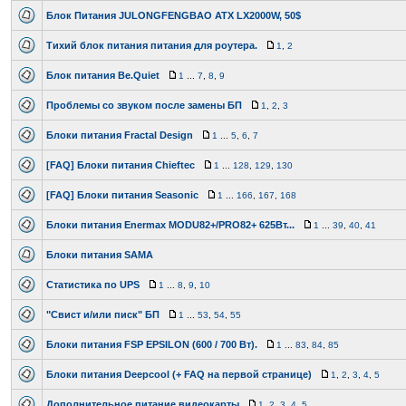
Блок Питания JULONGFENGBAO ATX LX2000W, 50$
Тихий блок питания питания для роутера.
1
,
2
Блок питания Be.Quiet
1
...
7
,
8
,
9
Проблемы со звуком после замены БП
1
,
2
,
3
Блоки питания Fractal Design
1
...
5
,
6
,
7
[FAQ] Блоки питания Chieftec
1
...
128
,
129
,
130
[FAQ] Блоки питания Seasonic
1
...
166
,
167
,
168
Блоки питания Enermax MODU82+/PRO82+ 625Вт...
1
...
39
,
40
,
41
Блоки питания SAMA
Статистика по UPS
1
...
8
,
9
,
10
"Свист и/или писк" БП
1
...
53
,
54
,
55
Блоки питания FSP EPSILON (600 / 700 Вт).
1
...
83
,
84
,
85
Блоки питания Deepcool (+ FAQ на первой странице)
1
,
2
,
3
,
4
,
5
Дополнительное питание видеокарты
1
,
2
,
3
,
4
,
5