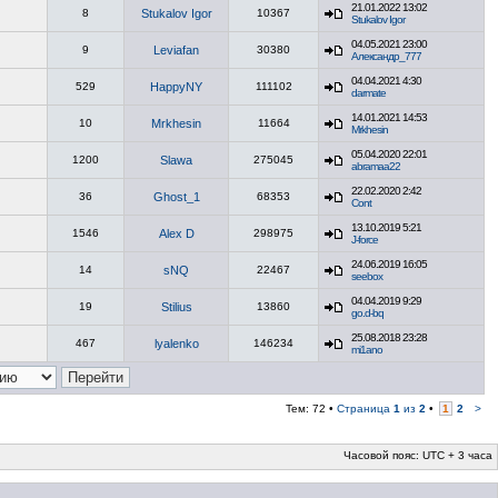
21.01.2022 13:02
8
Stukalov Igor
10367
Stukalov Igor
04.05.2021 23:00
9
Leviafan
30380
Александр_777
04.04.2021 4:30
529
HappyNY
111102
darmate
14.01.2021 14:53
10
Mrkhesin
11664
Mrkhesin
05.04.2020 22:01
1200
Slawa
275045
abramaa22
22.02.2020 2:42
36
Ghost_1
68353
Cont
13.10.2019 5:21
1546
Alex D
298975
J-force
24.06.2019 16:05
14
sNQ
22467
seebox
04.04.2019 9:29
19
Stilius
13860
go.d-bq
25.08.2018 23:28
467
lyalenko
146234
mi1ano
Тем: 72 •
Страница
1
из
2
•
1
2
>
Часовой пояс: UTC + 3 часа