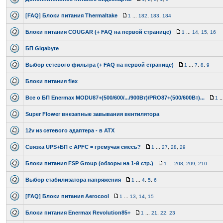
[FAQ] Блоки питания Thermaltake
1
...
182
,
183
,
184
Блоки питания COUGAR (+ FAQ на первой странице)
1
...
14
,
15
,
16
БП Gigabyte
Выбор сетевого фильтра (+ FAQ на первой странице)
1
...
7
,
8
,
9
Блоки питания flex
Все о БП Enermax MODU87+(500/600/.../900Вт)/PRO87+(500/600Вт)...
1
..
Super Flower внезапные завывания вентилятора
12v из сетевого адаптера - в ATX
Связка UPS+БП с APFC = гремучая смесь?
1
...
27
,
28
,
29
Блоки питания FSP Group (обзоры на 1-й стр.)
1
...
208
,
209
,
210
Выбор стабилизатора напряжения
1
...
4
,
5
,
6
[FAQ] Блоки питания Aerocool
1
...
13
,
14
,
15
Блоки питания Enermax Revolution85+
1
...
21
,
22
,
23