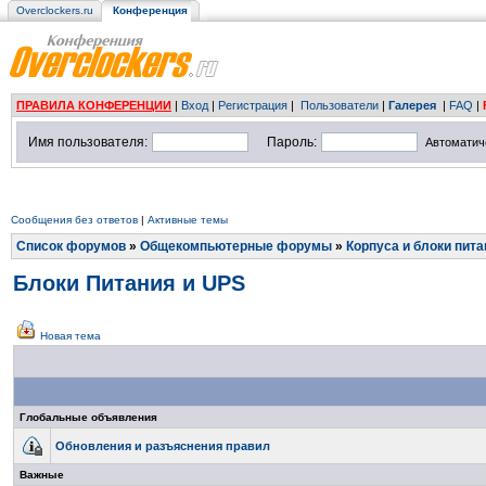
Overclockers.ru
Конференция
ПРАВИЛА КОНФЕРЕНЦИИ
|
Вход
|
Регистрация
|
Пользователи
|
Галерея
|
FAQ
|
Имя пользователя:
Пароль:
Автоматич
Сообщения без ответов
|
Активные темы
Список форумов
»
Общекомпьютерные форумы
»
Корпуса и блоки пита
Блоки Питания и UPS
Новая тема
Глобальные объявления
Обновления и разъяснения правил
Важные