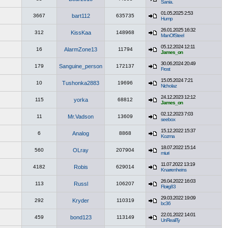
Sania.
01.05.2025 2:53
3667
bart112
635735
Hump
26.01.2025 16:32
312
KissKaa
148968
ManOfSteel
05.12.2024 12:11
16
AlarmZone13
11794
James_on
30.06.2024 20:49
179
Sanguine_person
172137
Frost
15.05.2024 7:21
10
Tushonka2883
19696
Nicholaz
24.12.2023 12:12
115
yorka
68812
James_on
02.12.2023 7:03
11
Mr.Vadson
13609
seebox
15.12.2022 15:37
6
Analog
8868
Kozma
18.07.2022 15:14
560
OLray
207904
miuri
11.07.2022 13:19
4182
Robis
629014
Knarrenheins
26.04.2022 16:03
113
Russl
106207
Floirg83
29.03.2022 19:09
292
Kryder
110319
bc36
22.01.2022 14:01
459
bond123
113149
UnRealiTy