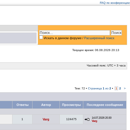
FAQ по конференции
Искать в данном форуме /
Расширенный поиск
Текущее время: 06.08.2026 20:13
Часовой пояс: UTC + 3 часа
Тем: 72 •
Страница
1
из
2
•
1
2
>
Ответы
Автор
Просмотры
Последнее сообщение
14.07.2026 20:30
1
Varg
124475
Varg