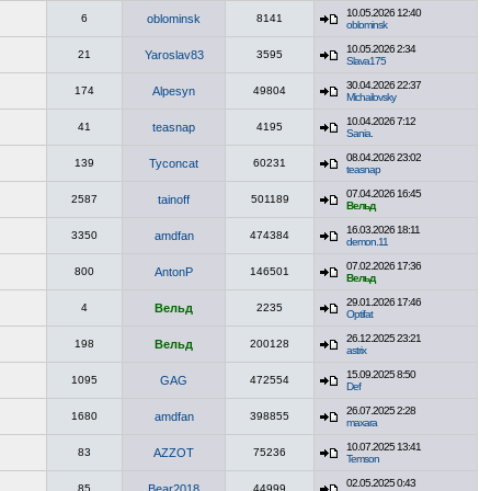
10.05.2026 12:40
6
oblominsk
8141
oblominsk
10.05.2026 2:34
21
Yaroslav83
3595
Slava175
30.04.2026 22:37
174
Alpesyn
49804
Michailovsky
10.04.2026 7:12
41
teasnap
4195
Sania.
08.04.2026 23:02
139
Tyconcat
60231
teasnap
07.04.2026 16:45
2587
tainoff
501189
Вельд
16.03.2026 18:11
3350
amdfan
474384
demon.11
07.02.2026 17:36
800
AntonP
146501
Вельд
29.01.2026 17:46
4
Вельд
2235
Optifat
26.12.2025 23:21
198
Вельд
200128
astrix
15.09.2025 8:50
1095
GAG
472554
Def
26.07.2025 2:28
1680
amdfan
398855
maxara
10.07.2025 13:41
83
AZZOT
75236
Temson
02.05.2025 0:43
85
Bear2018
44999