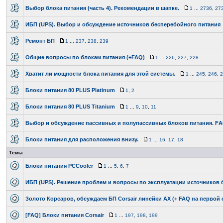
Выбор блока питания (часть 4). Рекомендации в шапке.
1
...
2736
,
27
ИБП (UPS). Выбор и обсуждение источников бесперебойного питания
Ремонт БП
1
...
237
,
238
,
239
Общие вопросы по блокам питания (+FAQ)
1
...
226
,
227
,
228
Хватит ли мощности блока питания для этой системы.
1
...
245
,
246
,
2
Блоки питания 80 PLUS Platinum
1
,
2
Блоки питания 80 PLUS Titanium
1
...
9
,
10
,
11
Выбор и обсуждение пассивных и полупассивных блоков питания. F
Блоки питания для расположения внизу.
1
...
16
,
17
,
18
Темы
Блоки питания PCCooler
1
...
5
,
6
,
7
ИБП (UPS). Решение проблем и вопросы по эксплуатации источников 
Золото Корсаров, обсуждаем БП Corsair линейки AX (+ FAQ на первой 
[FAQ] Блоки питания Corsair
1
...
197
,
198
,
199