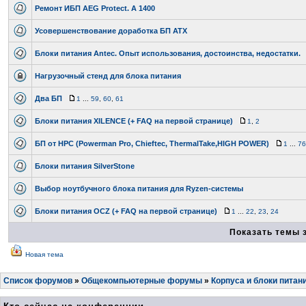
Ремонт ИБП AEG Protect. A 1400
Усовершенствование доработка БП АТХ
Блоки питания Antec. Опыт использования, достоинства, недостатки.
Нагрузочный стенд для блока питания
Два БП
1
...
59
,
60
,
61
Блоки питания XILENCE (+ FAQ на первой странице)
1
,
2
БП от HPC (Powerman Pro, Chieftec, ThermalTake,HIGH POWER)
1
...
76
Блоки питания SilverStone
Выбор ноутбучного блока питания для Ryzen-системы
Блоки питания OCZ (+ FAQ на первой странице)
1
...
22
,
23
,
24
Показать темы 
Новая тема
Список форумов
»
Общекомпьютерные форумы
»
Корпуса и блоки питан