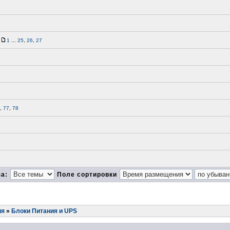
1
...
25
,
26
,
27
,
77
,
78
за:
Поле сортировки
ия
»
Блоки Питания и UPS