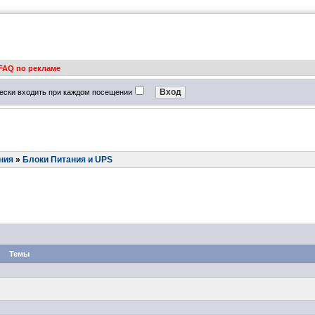
FAQ по рекламе
ески входить при каждом посещении
ния
»
Блоки Питания и UPS
Темы