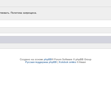
твовать. Политика запрещена.
Создано на основе
phpBB
® Forum Software © phpBB Group
Русская поддержка phpBB
|
Kolobok smiles
© Aiwan