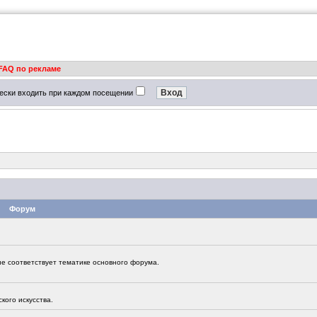
FAQ по рекламе
ески входить при каждом посещении
Форум
 не соответствует тематике основного форума.
кого искусства.