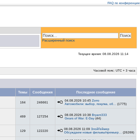
FAQ по конференции
Расширенный поиск
Текущее время: 08.08.2026 11:14
Часовой пояс: UTC + 3 часа
Темы
Сообщения
Последнее сообщение
04.08.2026 10:45
Zorro
164
246661
Автомобили: выбор, покупка, об…
(1775)
08.08.2026 10:38
Bryant333
469
127254
Gears of War: E-Day
(44)
08.08.2026 11:09
ЗлойГеймер
129
122220
Обсуждаем новые фильмы/премьер…
(26269)