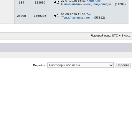
27.07.2026 15:41
KriptoAlex
134
123630
О накачивании мышц, бодибилдин…
(51209)
08.08.2026 11:08
Zorro
24898
1450385
"Тупые" вопросы, кот…
(53812)
Часовой пояс: UTC + 3 часа
Перейти: