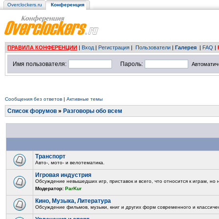
Overclockers.ru
Конференция
ПРАВИЛА КОНФЕРЕНЦИИ
|
Вход
|
Регистрация
|
Пользователи
|
Галерея
|
FAQ
|
Имя пользователя:
Пароль:
Автоматич
Сообщения без ответов
|
Активные темы
Список форумов
»
Разговоры обо всем
Транспорт
Авто-, мото- и велотематика.
Игровая индустрия
Обсуждение невышедших игр, приставок и всего, что относится к играм, но
Модератор:
ParKur
Кино, Музыка, Литература
Обсуждение фильмов, музыки, книг и других форм современного и классичес