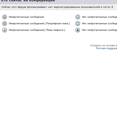
Кто сейчас на конференции
Сейчас этот форум просматривают: нет зарегистрированных пользователей и гости: 8
Непрочитанные сообщения
Нет непрочитанных сообщ
Непрочитанные сообщения [ Популярная тема ]
Нет непрочитанных сообще
Непрочитанные сообщения [ Тема закрыта ]
Нет непрочитанных сообщен
Создано на основе
Русская поддер