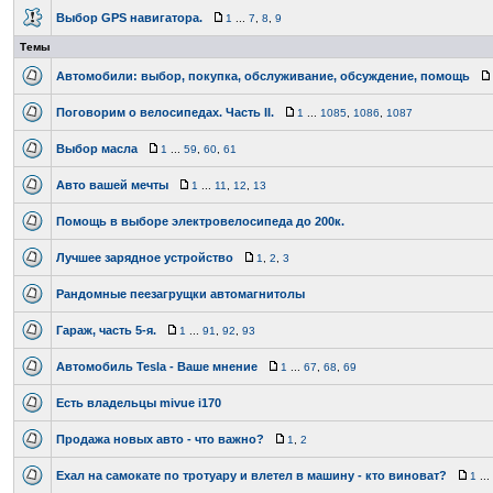
Выбор GPS навигатора.
1
...
7
,
8
,
9
Темы
Автомобили: выбор, покупка, обслуживание, обсуждение, помощь
Поговорим о велосипедах. Часть II.
1
...
1085
,
1086
,
1087
Выбор масла
1
...
59
,
60
,
61
Авто вашей мечты
1
...
11
,
12
,
13
Помощь в выборе электровелосипеда до 200к.
Лучшее зарядное устройство
1
,
2
,
3
Рандомные пеезагрущки автомагнитолы
Гараж, часть 5-я.
1
...
91
,
92
,
93
Автомобиль Tesla - Ваше мнение
1
...
67
,
68
,
69
Есть владельцы mivue i170
Продажа новых авто - что важно?
1
,
2
Ехал на самокате по тротуару и влетел в машину - кто виноват?
1
...