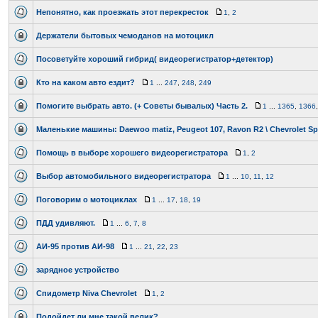
Непонятно, как проезжать этот перекресток
1
,
2
Держатели бытовых чемоданов на мотоцикл
Посоветуйте хороший гибрид( видеорегистратор+детектор)
Кто на каком авто ездит?
1
...
247
,
248
,
249
Помогите выбрать авто. (+ Советы бывалых) Часть 2.
1
...
1365
,
1366
Маленькие машины: Daewoo matiz, Peugeot 107, Ravon R2 \ Chevrolet Spa
Помощь в выборе хорошего видеорегистратора
1
,
2
Выбор автомобильного видеорегистратора
1
...
10
,
11
,
12
Поговорим о мотоциклах
1
...
17
,
18
,
19
ПДД удивляют.
1
...
6
,
7
,
8
АИ-95 против АИ-98
1
...
21
,
22
,
23
зарядное устройство
Спидометр Niva Chevrolet
1
,
2
Подойдет ли мне такой велик?