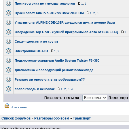
Противоугонка не имеющая аналогов
1
,
2
Нужен совет. Киа Рио 2012 vs BMW 2008 116i
1
,
2
,
3
У магнитолы ALPINE CDE-131R ухудшился звук, а именно басы
Обсуждение Top Gear - Лучшей программы об Авто от ВВС +FAQ
1
..
Cruze - щелкает и не крутит
Электронное ОСАГО
1
,
2
Подключение усилителя Audio System Twister F6>380
Диагностика и последующий ремонт велосипеда
Реально ли оверу стать автообзорщиком??
попал гвоздь в бензобак
1
,
2
,
3
,
4
Показать темы за:
Поле сорт
Новая тема
Список форумов
»
Разговоры обо всем
»
Транспорт