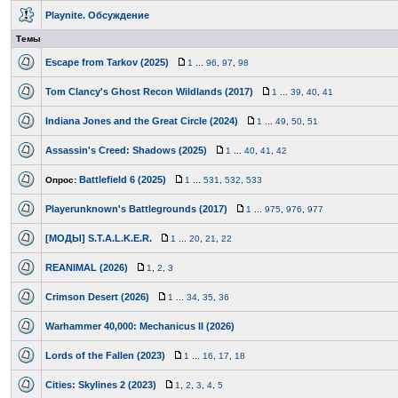
Playnite. Обсуждение
Темы
Escape from Tarkov (2025)
1
...
96
,
97
,
98
Tom Clancy's Ghost Recon Wildlands (2017)
1
...
39
,
40
,
41
Indiana Jones and the Great Circle (2024)
1
...
49
,
50
,
51
Assassin's Creed: Shadows (2025)
1
...
40
,
41
,
42
Battlefield 6 (2025)
Опрос:
1
...
531
,
532
,
533
Playerunknown's Battlegrounds (2017)
1
...
975
,
976
,
977
[МОДЫ] S.T.A.L.K.E.R.
1
...
20
,
21
,
22
REANIMAL (2026)
1
,
2
,
3
Crimson Desert (2026)
1
...
34
,
35
,
36
Warhammer 40,000: Mechanicus II (2026)
Lords of the Fallen (2023)
1
...
16
,
17
,
18
Cities: Skylines 2 (2023)
1
,
2
,
3
,
4
,
5