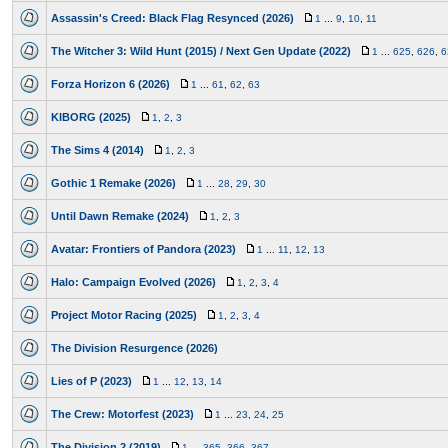
Assassin's Creed: Black Flag Resynced (2026)
1
...
9
,
10
,
11
The Witcher 3: Wild Hunt (2015) / Next Gen Update (2022)
1
...
625
,
626
,
6
Forza Horizon 6 (2026)
1
...
61
,
62
,
63
KIBORG (2025)
1
,
2
,
3
The Sims 4 (2014)
1
,
2
,
3
Gothic 1 Remake (2026)
1
...
28
,
29
,
30
Until Dawn Remake (2024)
1
,
2
,
3
Avatar: Frontiers of Pandora (2023)
1
...
11
,
12
,
13
Halo: Campaign Evolved (2026)
1
,
2
,
3
,
4
Project Motor Racing (2025)
1
,
2
,
3
,
4
The Division Resurgence (2026)
Lies of P (2023)
1
...
12
,
13
,
14
The Crew: Motorfest (2023)
1
...
23
,
24
,
25
The Division 2 (2019)
1
...
365
,
366
,
367