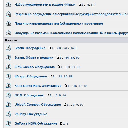
Набор кураторов тем в раздел «Игры»
1
...
5
,
6
,
7
Разрешено обсуждение альтернативных русификаторов [обязательно 
Правило наименования тем (обязательно к прочтению)
Обсуждение взлома и нелегального использования ПО в нашем фору
Важные
Steam. Обсуждение
1
...
696
,
697
,
698
Steam. Обмен и подарки
1
...
84
,
85
,
86
EPIC Games. Обсуждение
1
...
60
,
61
,
62
EA app. Обсуждение
1
...
81
,
82
,
83
Xbox Game Pass. Обсуждение
1
...
16
,
17
,
18
GOG. Обсуждение
1
...
8
,
9
,
10
Ubisoft Connect. Обсуждение
1
...
8
,
9
,
10
VK Play. Обсуждение
GeForce NOW. Обсуждение
1
,
2