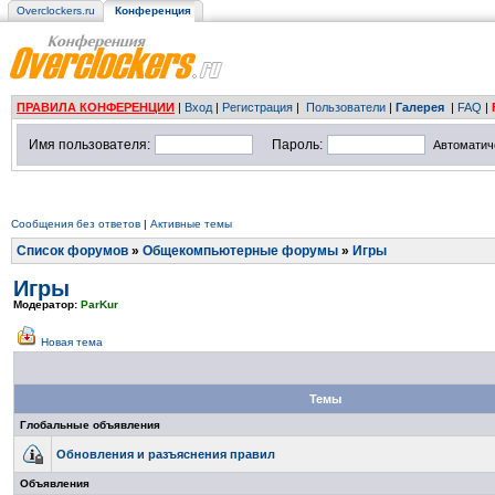
Overclockers.ru
Конференция
ПРАВИЛА КОНФЕРЕНЦИИ
|
Вход
|
Регистрация
|
Пользователи
|
Галерея
|
FAQ
|
Имя пользователя:
Пароль:
Автоматич
Сообщения без ответов
|
Активные темы
Список форумов
»
Общекомпьютерные форумы
»
Игры
Игры
Модератор:
ParKur
Новая тема
Темы
Глобальные объявления
Обновления и разъяснения правил
Объявления