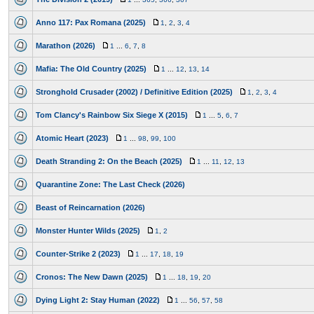
Anno 117: Pax Romana (2025)
1
,
2
,
3
,
4
Marathon (2026)
1
...
6
,
7
,
8
Mafia: The Old Country (2025)
1
...
12
,
13
,
14
Stronghold Crusader (2002) / Definitive Edition (2025)
1
,
2
,
3
,
4
Tom Clancy's Rainbow Six Siege X (2015)
1
...
5
,
6
,
7
Atomic Heart (2023)
1
...
98
,
99
,
100
Death Stranding 2: On the Beach (2025)
1
...
11
,
12
,
13
Quarantine Zone: The Last Check (2026)
Beast of Reincarnation (2026)
Monster Hunter Wilds (2025)
1
,
2
Counter-Strike 2 (2023)
1
...
17
,
18
,
19
Cronos: The New Dawn (2025)
1
...
18
,
19
,
20
Dying Light 2: Stay Human (2022)
1
...
56
,
57
,
58