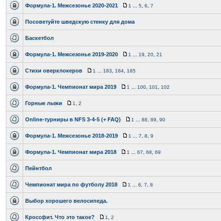
Формула-1. Межсезонье 2020-2021
1
...
5
,
6
,
7
Посоветуйте шведскую стенку для дома
Баскетбол
Формула-1. Межсезонье 2019-2020
1
...
19
,
20
,
21
Cтихи оверклокеров
1
...
183
,
184
,
185
Формула-1. Чемпионат мира 2019
1
...
100
,
101
,
102
Горные лыжи
1
,
2
Online-турниры в NFS 3-4-5 (+ FAQ)
1
...
88
,
89
,
90
Формула-1. Межсезонье 2018-2019
1
...
7
,
8
,
9
Формула-1. Чемпионат мира 2018
1
...
67
,
68
,
69
Пейнтбол
Чемпионат мира по футболу 2018
1
...
6
,
7
,
8
Выбор хорошего велосипеда.
Кроссфит. Что это такое?
1
,
2