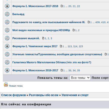
Формула-1. Межсезонье 2017-2018
1
...
20
,
21
,
22
Бильярд
Падскажите по кампу, или высказывания чайников III.
1
...
409
,
410
,
4
Моё видео насекомых и природы.HD1080p
1
,
2
Рисование мышкой.
1
,
2
,
3
Формула-1. Чемпионат мира 2017
1
...
113
,
114
,
115
Уличные гимнасты/Турникмены, вообщем дворовые спортсмены)
1
Галактика Малого Магелланова Облака (что это на фото?)
Формула-1. Межсезонье 2016-2017
1
...
33
,
34
,
35
Показать темы за:
Поле сорт
Новая тема
Список форумов
»
Разговоры обо всем
»
Увлечения и спорт
Кто сейчас на конференции