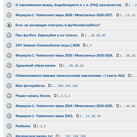
О накачивании мышц, бодибилдинге и т. п. (FAQ прилагается).
1
...
2
Формула-1. Чемпионат мира 2026 / Межсезонье 2026-2027.
1
...
13
,
14
,
Есть ли желающие поиграть в футбол/волейбол?
Про футбол. Еврокубки и не только.
1
...
38
,
39
,
40
XXV Зимние Олимпийские игры | 2026
1
,
2
Формула-1. Чемпионат мира 2025 / Межсезонье 2025-2026.
1
...
28
,
29
,
Здоровый образ жизни.
1
...
39
,
40
,
41
Обмениваемся самыми прикольными картинками ;-) (часть №2)
1
..
Мои фотоработы
1
...
290
,
291
,
292
Решил начать бегать
1
,
2
,
3
,
4
Формула-1. Чемпионат мира 2024 / Межсезонье 2024-2025.
1
...
43
,
44
,
Формула-1. Чемпионат мира 2023.
1
...
27
,
28
,
29
Рыбалка
1
,
2
,
3
Интересное видео тут
1
...
167
,
168
,
169