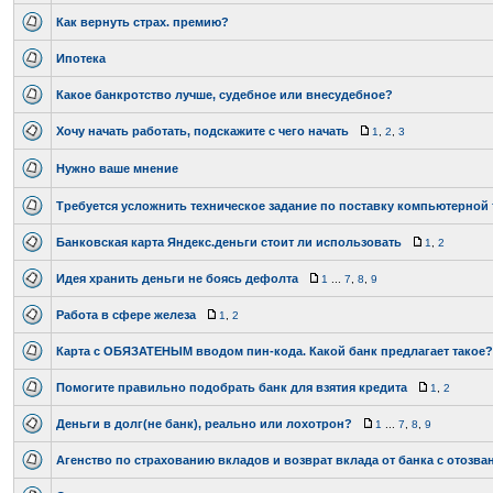
Как вернуть страх. премию?
Ипотека
Какое банкротство лучше, судебное или внесудебное?
Хочу начать работать, подскажите с чего начать
1
,
2
,
3
Нужно ваше мнение
Требуется усложнить техническое задание по поставку компьютерной
Банковская карта Яндекс.деньги стоит ли использовать
1
,
2
Идея хранить деньги не боясь дефолта
1
...
7
,
8
,
9
Работа в сфере железа
1
,
2
Карта с ОБЯЗАТЕНЫМ вводом пин-кода. Какой банк предлагает такое?
Помогите правильно подобрать банк для взятия кредита
1
,
2
Деньги в долг(не банк), реально или лохотрон?
1
...
7
,
8
,
9
Агенство по страхованию вкладов и возврат вклада от банка с отозв