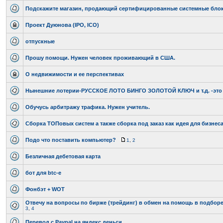
Подскажите магазин, продающий сертифицированные системные бло
Проект Дуюнова (IPO, ICO)
отпускные
Прошу помощи. Нужен человек проживающий в США.
О недвижимости и ее перспективах
Нынешние лотерии-РУССКОЕ ЛОТО БИНГО ЗОЛОТОЙ КЛЮЧ и т.д. -это
Обучусь арбитражу трафика. Нужен учитель.
Сборка ТОПовых систем а также сборка под заказ как идея для бизнеса
Подо что поставить компьютер?
1
,
2
Безличная дебетовая карта
бот для btc-e
Фонбэт + WOT
Отвечу на вопросы по бирже (трейдинг) в обмен на помощь в подбор
3
,
4
Перевод с Paypal на яндекс.деньги