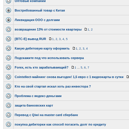
Оптовые компании
Востребованный товар с Китая
Ликвидация ООО с долгами
возвращение 13% от стоимости квартиры
1
,
2
[BTC-E] вывод RUR
1
,
2
,
3
,
4
,
5
Какую дебетовую карту оформить
1
,
2
,
3
,
4
Подскажите под что использовать сервера
Forex, есть кто зарабатывающий?
1
...
5
,
6
,
7
Cointellect-майнинг снова выгоден! 1,5 евро с 1 видеокарты в сутки
Кто на свой стартап искал хоть раз инвестора ?
Проблема с яндекс-деньгами
защита банковских карт
Перевод с Qiwi на master card сбербанк
покупка дебиторки как способ погасить долг по кредиту