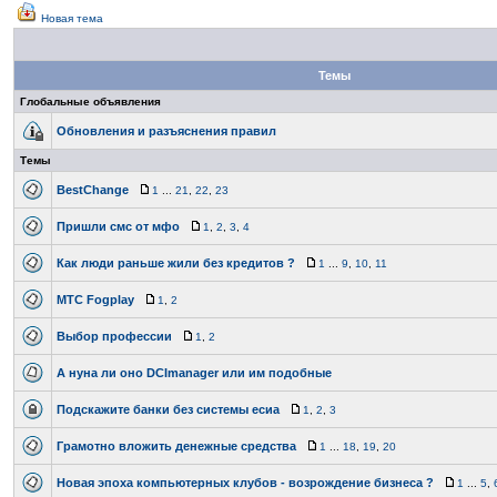
Новая тема
Темы
Глобальные объявления
Обновления и разъяснения правил
Темы
BestChange
1
...
21
,
22
,
23
Пришли смс от мфо
1
,
2
,
3
,
4
Как люди раньше жили без кредитов ?
1
...
9
,
10
,
11
МТС Fogplay
1
,
2
Выбор профессии
1
,
2
А нуна ли оно DCImanager или им подобные
Подскажите банки без системы есиа
1
,
2
,
3
Грамотно вложить денежные средства
1
...
18
,
19
,
20
Новая эпоха компьютерных клубов - возрождение бизнеса ?
1
...
5
,