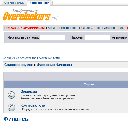
Overclockers.ru
Конференция
ПРАВИЛА КОНФЕРЕНЦИИ
|
Вход
|
Регистрация
|
Пользователи
|
Галерея
|
FAQ
|
Имя пользователя:
Пароль:
Автоматич
Сообщения без ответов
|
Активные темы
Список форумов
»
Финансы
»
Финансы
Форум
Вакансии
Частные заявки, предложения и услуги.
Коммерческие объявления запрещены.
Криптовалюта
Обсуждение различных криптовалют и майнинга
Финансы