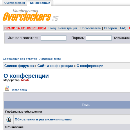
Overclockers.ru
Конференция
ПРАВИЛА КОНФЕРЕНЦИИ
|
Вход
|
Регистрация
|
Пользователи
|
Галерея
|
FAQ
|
Имя пользователя:
Пароль:
Автоматич
Сообщения без ответов
|
Активные темы
Список форумов
»
Сайт и конференция
»
О конференции
О конференции
Модератор:
Mech
Новая тема
Темы
Глобальные объявления
Обновления и разъяснения правил
Объявления