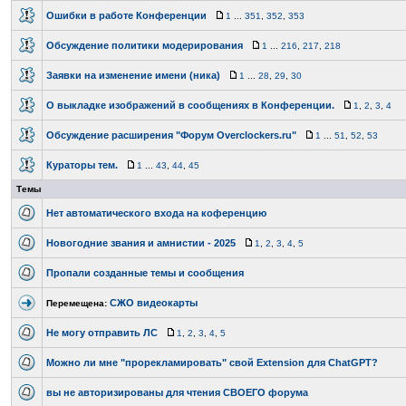
Ошибки в работе Конференции
1
...
351
,
352
,
353
Обсуждение политики модерирования
1
...
216
,
217
,
218
Заявки на изменение имени (ника)
1
...
28
,
29
,
30
О выкладке изображений в сообщениях в Конференции.
1
,
2
,
3
,
4
Обсуждение расширения "Форум Overclockers.ru"
1
...
51
,
52
,
53
Кураторы тем.
1
...
43
,
44
,
45
Темы
Нет автоматического входа на коференцию
Новогодние звания и амнистии - 2025
1
,
2
,
3
,
4
,
5
Пропали созданные темы и сообщения
СЖО видеокарты
Перемещена:
Не могу отправить ЛС
1
,
2
,
3
,
4
,
5
Можно ли мне "прорекламировать" свой Extension для ChatGPT?
вы не авторизированы для чтения СВОЕГО форума