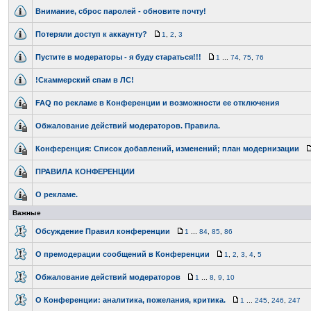
Внимание, сброс паролей - обновите почту!
Потеряли доступ к аккаунту?
1
,
2
,
3
Пустите в модераторы - я буду стараться!!!
1
...
74
,
75
,
76
!Скаммерский спам в ЛС!
FAQ по рекламе в Конференции и возможности ее отключения
Обжалование действий модераторов. Правила.
Конференция: Список добавлений, изменений; план модернизации
ПРАВИЛА КОНФЕРЕНЦИИ
О рекламе.
Важные
Обсуждение Правил конференции
1
...
84
,
85
,
86
О премодерации сообщений в Конференции
1
,
2
,
3
,
4
,
5
Обжалование действий модераторов
1
...
8
,
9
,
10
О Конференции: аналитика, пожелания, критика.
1
...
245
,
246
,
247