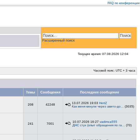
FAQ по конференции
Расширенный поиск
Текущее время: 07.08.2026 12:04
Часовой пояс: UTC + 3 часа
Темы
Сообщения
Последнее сообщение
13.07.2026 19:03
HertZ
208
42248
Как меня кинули через авито-до…
(3035)
10.07.2026 16:27
vadimca555
241
7001
ДНС стух (опыт обращения по га…
(70)