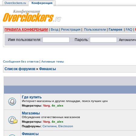
Overclockers.ru
Конференция
ПРАВИЛА КОНФЕРЕНЦИИ
|
Вход
|
Регистрация
|
Пользователи
|
Галерея
|
FAQ
|
Имя пользователя:
Пароль:
Автоматич
Сообщения без ответов
|
Активные темы
Список форумов
»
Финансы
Где купить
Интернет-магазины и другие площадки, поиск лучших цен
Модераторы:
Varg
,
4e_alex
Магазины
Обсуждение отечественных магазинов
Модераторы:
Varg
,
4e_alex
Подфорумы:
Ситилинк
,
Electrozon
Финансы