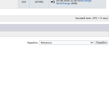
05.08.2026 11:29
BestChange
210
107461
BestChange
(449)
Часовой пояс: UTC + 3 часа
Перейти: