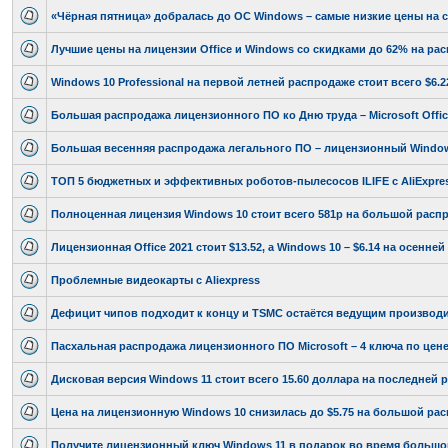
«Чёрная пятница» добралась до ОС Windows – самые низкие цены на 
Лучшие цены на лицензии Office и Windows со скидками до 62% на ра
Windows 10 Professional на первой летней распродаже стоит всего $6.22,
Большая распродажа лицензионного ПО ко Дню труда – Microsoft Office 
Большая весенняя распродажа легального ПО – лицензионный Windows 
ТОП 5 бюджетных и эффективных роботов-пылесосов ILIFE с AliExpre
Полноценная лицензия Windows 10 стоит всего 581р на большой распр
Лицензионная Office 2021 стоит $13.52, а Windows 10 – $6.14 на осенн
Проблемные видеокарты с Aliexpress
Дефицит чипов подходит к концу и TSMC остаётся ведущим производ
Пасхальная распродажа лицензионного ПО Microsoft – 4 ключа по цене
Дисковая версия Windows 11 стоит всего 15.60 доллара на последней 
Цена на лицензионную Windows 10 снизилась до $5.75 на большой ра
Получите лицензионный ключ Windows 11 в подарок во время большо