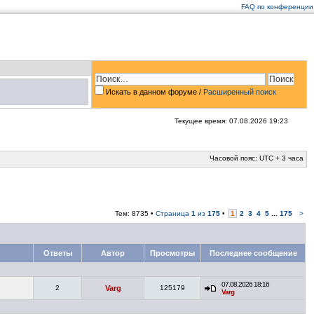
FAQ по конференции
Искать в данном форуме /
Расширенный поиск
Текущее время: 07.08.2026 19:23
Часовой пояс: UTC + 3 часа
Тем: 8735 •
Страница
1
из
175
•
1
2
3
4
5
...
175
>
Ответы
Автор
Просмотры
Последнее сообщение
07.08.2026 18:16
2
Varg
125179
Varg