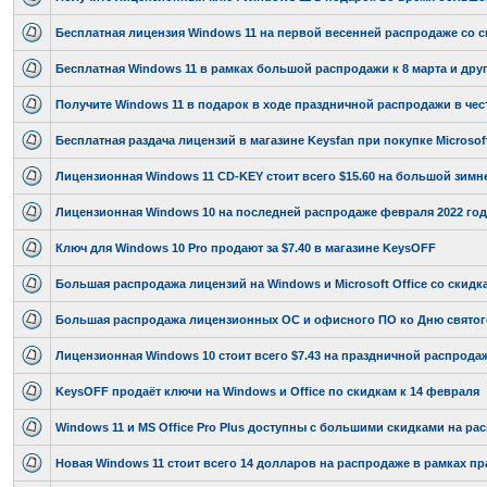
Бесплатная лицензия Windows 11 на первой весенней распродаже со 
Бесплатная Windows 11 в рамках большой распродажи к 8 марта и дру
Получите Windows 11 в подарок в ходе праздничной распродажи в чест
Бесплатная раздача лицензий в магазине Keysfan при покупке Microsof
Лицензионная Windows 11 CD-KEY стоит всего $15.60 на большой зимн
Лицензионная Windows 10 на последней распродаже февраля 2022 года
Ключ для Windows 10 Pro продают за $7.40 в магазине KeysOFF
Большая распродажа лицензий на Windows и Microsoft Office со скидк
Большая распродажа лицензионных ОС и офисного ПО ко Дню святого
Лицензионная Windows 10 стоит всего $7.43 на праздничной распродаж
KeysOFF продаёт ключи на Windows и Office по скидкам к 14 февраля
Windows 11 и MS Office Pro Plus доступны с большими скидками на ра
Новая Windows 11 стоит всего 14 долларов на распродаже в рамках п