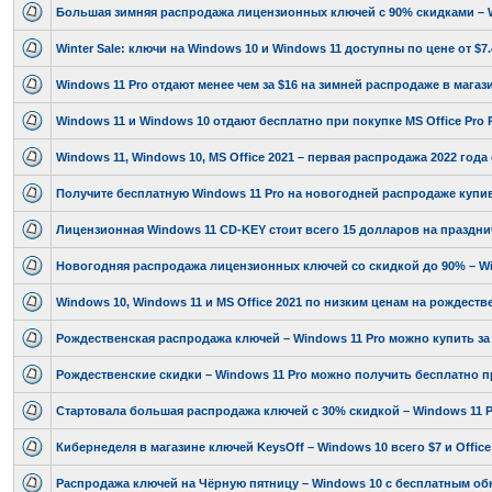
Большая зимняя распродажа лицензионных ключей c 90% скидками – Wi
Winter Sale: ключи на Windows 10 и Windows 11 доступны по цене от $7.
Windows 11 Pro отдают менее чем за $16 на зимней распродаже в мага
Windows 11 и Windows 10 отдают бесплатно при покупке MS Office Pro 
Windows 11, Windows 10, MS Office 2021 – первая распродажа 2022 год
Получите бесплатную Windows 11 Pro на новогодней распродаже купив
Лицензионная Windows 11 CD-KEY стоит всего 15 долларов на праздн
Новогодняя распродажа лицензионных ключей со скидкой до 90% – Win
Windows 10, Windows 11 и MS Office 2021 по низким ценам на рождест
Рождественская распродажа ключей – Windows 11 Pro можно купить за
Рождественские скидки – Windows 11 Pro можно получить бесплатно при
Стартовала большая распродажа ключей с 30% скидкой – Windows 11 Pr
Кибернеделя в магазине ключей KeysOff – Windows 10 всего $7 и Office
Распродажа ключей на Чёрную пятницу – Windows 10 с бесплатным об