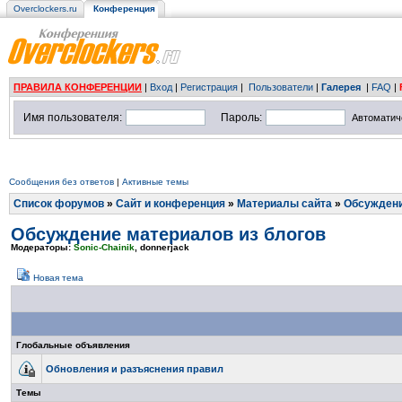
Overclockers.ru
Конференция
ПРАВИЛА КОНФЕРЕНЦИИ
|
Вход
|
Регистрация
|
Пользователи
|
Галерея
|
FAQ
|
Имя пользователя:
Пароль:
Автоматич
Сообщения без ответов
|
Активные темы
Список форумов
»
Сайт и конференция
»
Материалы сайта
»
Обсуждени
Обсуждение материалов из блогов
Модераторы:
Sonic-Chainik
,
donnerjack
Новая тема
Глобальные объявления
Обновления и разъяснения правил
Темы