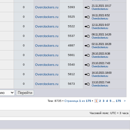
21.11.2021 10:17
0
Overclockers.ru
5393
Overclockers.ru
16.11.2021 8:52
0
Overclockers.ru
5525
Overclockers.ru
12.11.2021 9:37
0
Overclockers.ru
5522
Overclockers.ru
08.11.2021 14:26
0
Overclockers.ru
5537
Overclockers.ru
02.11.2021 18:28
0
Overclockers.ru
4887
Overclockers.ru
28.10.2021 8:38
0
Overclockers.ru
5661
Overclockers.ru
23.10.2021 7:43
0
Overclockers.ru
5540
Overclockers.ru
16.10.2021 18:00
0
Overclockers.ru
5812
Overclockers.ru
13.10.2021 7:44
0
Overclockers.ru
5673
Overclockers.ru
Тем: 8735 •
Страница
1
из
175
•
1
2
3
4
5
...
175
>
Часовой пояс: UTC + 3 часа