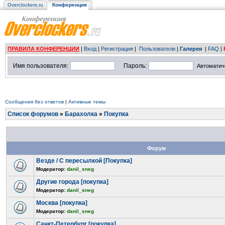
Overclockers.ru
Конференция
ПРАВИЛА КОНФЕРЕНЦИИ
|
Вход
|
Регистрация
|
Пользователи
|
Галерея
|
FAQ
|
Имя пользователя:
Пароль:
Автоматич
Сообщения без ответов
|
Активные темы
Список форумов
»
Барахолка
»
Покупка
Форум
Везде / С пересылкой [Покупка]
Модератор:
danil_sneg
Другие города [покупка]
Модератор:
danil_sneg
Москва [покупка]
Модератор:
danil_sneg
Санкт-Петербург [покупка]