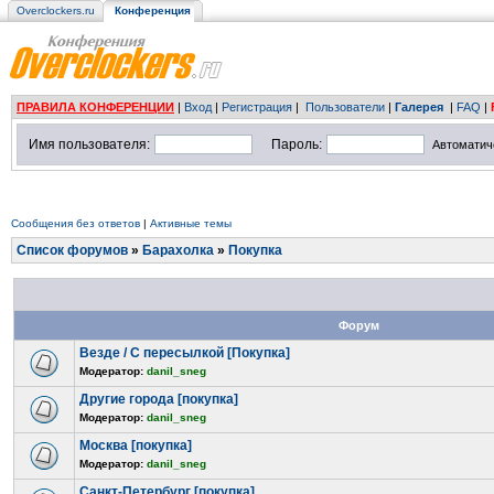
Overclockers.ru
Конференция
ПРАВИЛА КОНФЕРЕНЦИИ
|
Вход
|
Регистрация
|
Пользователи
|
Галерея
|
FAQ
|
Имя пользователя:
Пароль:
Автоматич
Сообщения без ответов
|
Активные темы
Список форумов
»
Барахолка
»
Покупка
Форум
Везде / С пересылкой [Покупка]
Модератор:
danil_sneg
Другие города [покупка]
Модератор:
danil_sneg
Москва [покупка]
Модератор:
danil_sneg
Санкт-Петербург [покупка]