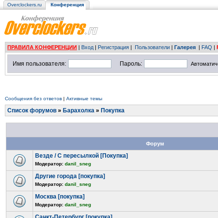
Overclockers.ru
Конференция
ПРАВИЛА КОНФЕРЕНЦИИ
|
Вход
|
Регистрация
|
Пользователи
|
Галерея
|
FAQ
|
Имя пользователя:
Пароль:
Автоматич
Сообщения без ответов
|
Активные темы
Список форумов
»
Барахолка
»
Покупка
Форум
Везде / С пересылкой [Покупка]
Модератор:
danil_sneg
Другие города [покупка]
Модератор:
danil_sneg
Москва [покупка]
Модератор:
danil_sneg
Санкт-Петербург [покупка]