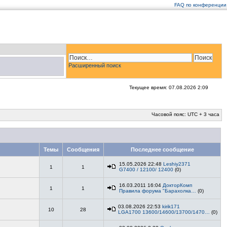
FAQ по конференции
Расширенный поиск
Текущее время: 07.08.2026 2:09
Часовой пояс: UTC + 3 часа
Темы
Сообщения
Последнее сообщение
15.05.2026 22:48
Leshiy2371
1
1
G7400 / 12100/ 12400
(0)
16.03.2011 16:04
ДокторКомп
1
1
Правила форума "Барахолка…
(0)
03.08.2026 22:53
kirik171
10
28
LGA1700 13600/14600/13700/1470…
(0)