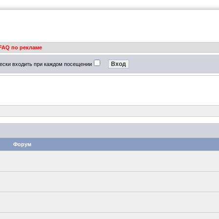
FAQ по рекламе
ески входить при каждом посещении
Форум