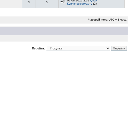
02.08.2026 2:32
Qvak
3
5
Куплю видеокарту
(2)
Часовой пояс: UTC + 3 часа
Перейти: