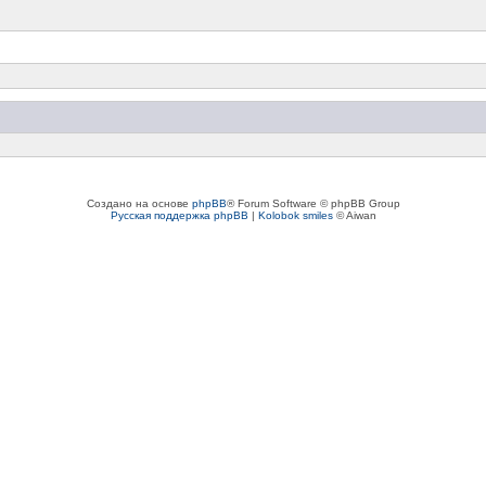
Создано на основе
phpBB
® Forum Software © phpBB Group
Русская поддержка phpBB
|
Kolobok smiles
© Aiwan