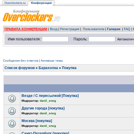
Overclockers.ru
Конференция
ПРАВИЛА КОНФЕРЕНЦИИ
|
Вход
|
Регистрация
|
Пользователи
|
Галерея
|
FAQ
|
Имя пользователя:
Пароль:
Автоматич
Сообщения без ответов
|
Активные темы
Список форумов
»
Барахолка
»
Покупка
Везде / С пересылкой [Покупка]
Модератор:
danil_sneg
Другие города [покупка]
Модератор:
danil_sneg
Москва [покупка]
Модератор:
danil_sneg
Санкт-Петербург [покупка]