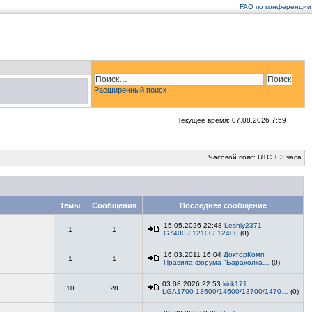
FAQ по конференции
Расширенный поиск
Текущее время: 07.08.2026 7:59
Часовой пояс: UTC + 3 часа
Темы
Сообщения
Последнее сообщение
15.05.2026 22:48
Leshiy2371
1
1
G7400 / 12100/ 12400
(0)
16.03.2011 16:04
ДокторКомп
1
1
Правила форума "Барахолка…
(0)
03.08.2026 22:53
kirik171
10
28
LGA1700 13600/14600/13700/1470…
(0)