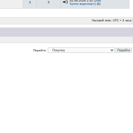
02.08.2026 2:32
Qvak
3
5
Куплю видеокарту
(2)
Часовой пояс: UTC + 3 часа
Перейти: