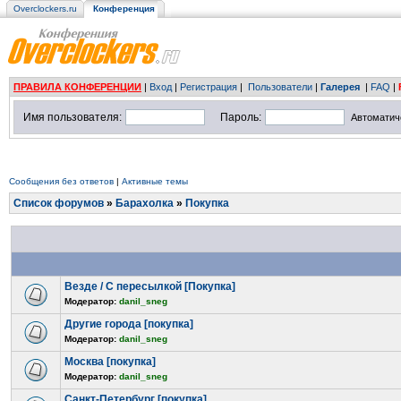
Overclockers.ru
Конференция
ПРАВИЛА КОНФЕРЕНЦИИ
|
Вход
|
Регистрация
|
Пользователи
|
Галерея
|
FAQ
|
Имя пользователя:
Пароль:
Автоматич
Сообщения без ответов
|
Активные темы
Список форумов
»
Барахолка
»
Покупка
Везде / С пересылкой [Покупка]
Модератор:
danil_sneg
Другие города [покупка]
Модератор:
danil_sneg
Москва [покупка]
Модератор:
danil_sneg
Санкт-Петербург [покупка]