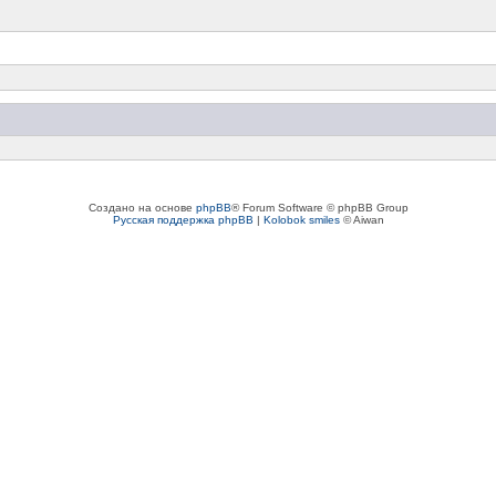
Создано на основе
phpBB
® Forum Software © phpBB Group
Русская поддержка phpBB
|
Kolobok smiles
© Aiwan