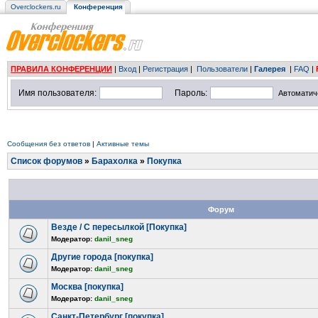
Overclockers.ru
Конференция
ПРАВИЛА КОНФЕРЕНЦИИ
|
Вход
|
Регистрация
|
Пользователи
|
Галерея
|
FAQ
|
Имя пользователя:
Пароль:
Автоматич
Сообщения без ответов
|
Активные темы
Список форумов
»
Барахолка
»
Покупка
Форум
Везде / С пересылкой [Покупка]
Модератор:
danil_sneg
Другие города [покупка]
Модератор:
danil_sneg
Москва [покупка]
Модератор:
danil_sneg
Санкт-Петербург [покупка]