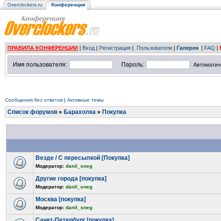
Overclockers.ru
Конференция
ПРАВИЛА КОНФЕРЕНЦИИ
|
Вход
|
Регистрация
|
Пользователи
|
Галерея
|
FAQ
|
Имя пользователя:
Пароль:
Автоматич
Сообщения без ответов
|
Активные темы
Список форумов
»
Барахолка
»
Покупка
Везде / С пересылкой [Покупка]
Модератор:
danil_sneg
Другие города [покупка]
Модератор:
danil_sneg
Москва [покупка]
Модератор:
danil_sneg
Санкт-Петербург [покупка]