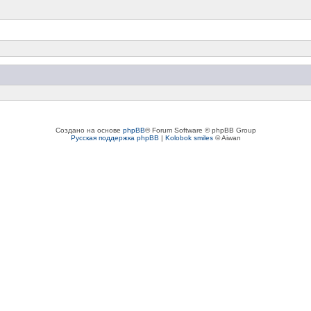
Создано на основе
phpBB
® Forum Software © phpBB Group
Русская поддержка phpBB
|
Kolobok smiles
© Aiwan