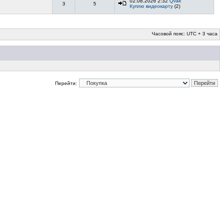
02.08.2026 2:32
Qvak
3
5
Куплю видеокарту
(2)
Часовой пояс: UTC + 3 часа
Перейти: