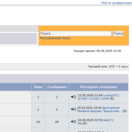
FAQ по конференции
Расширенный поиск
Текущее время: 08.08.2026 10:36
Часовой пояс: UTC + 3 часа
Темы
Сообщения
Последнее сообщение
15.05.2026 22:48
Leshiy2371
1
1
G7400 / 12100/ 12400
(0)
16.03.2011 16:04
ДокторКомп
1
1
Правила форума "Барахолка…
(0)
03.08.2026 22:53
kirik171
10
28
Del
(0)