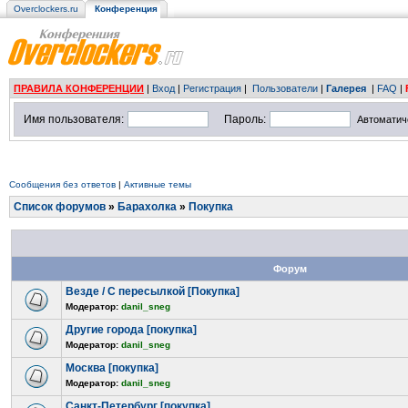
Overclockers.ru
Конференция
ПРАВИЛА КОНФЕРЕНЦИИ
|
Вход
|
Регистрация
|
Пользователи
|
Галерея
|
FAQ
|
Имя пользователя:
Пароль:
Автоматич
Сообщения без ответов
|
Активные темы
Список форумов
»
Барахолка
»
Покупка
Форум
Везде / С пересылкой [Покупка]
Модератор:
danil_sneg
Другие города [покупка]
Модератор:
danil_sneg
Москва [покупка]
Модератор:
danil_sneg
Санкт-Петербург [покупка]