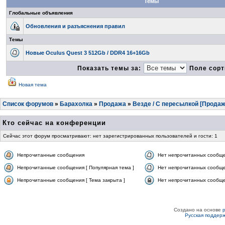
Темы
Глобальные объявления
Обновления и разъяснения правил
Темы
Новые Oculus Quest 3 512Gb / DDR4 16+16Gb
Показать темы за:
Поле сорт
Новая тема
Список форумов
»
Барахолка
»
Продажа
»
Везде / С пересылкой [Продаж
Кто сейчас на конференции
Сейчас этот форум просматривают: нет зарегистрированных пользователей и гости: 1
Непрочитанные сообщения
Нет непрочитанных сообщ
Непрочитанные сообщения [ Популярная тема ]
Нет непрочитанных сообще
Непрочитанные сообщения [ Тема закрыта ]
Нет непрочитанных сообщен
Создано на основе
Русская поддер