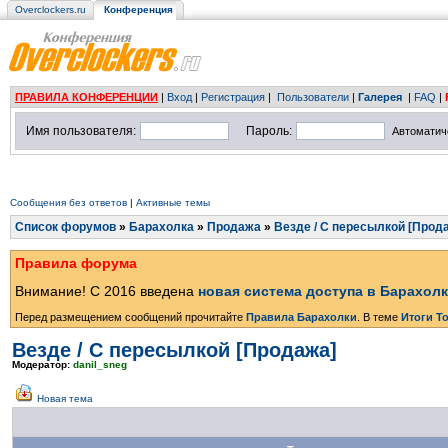
Overclockers.ru
Конференция
ПРАВИЛА КОНФЕРЕНЦИИ
|
Вход
|
Регистрация
|
Пользователи
|
Галерея
|
FAQ
|
Имя пользователя:
Пароль:
Автоматич
Сообщения без ответов
|
Активные темы
Список форумов
»
Барахолка
»
Продажа
»
Везде / С пересылкой [Прод
Правила форума
Внимание! С 2016 введена
новая система доступа в Барахол
Перед размещением сообщений прочитайте
Правила Барахолки
. В теме
Итоги Т
Везде / С пересылкой [Продажа]
Модератор:
danil_sneg
Новая тема