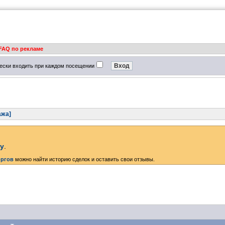
FAQ по рекламе
ески входить при каждом посещении
ажа]
ку
.
оргов
можно найти историю сделок и оставить свои отзывы.