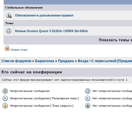
Глобальные объявления
Обновления и разъяснения правил
Темы
Новые Oculus Quest 3 512Gb / DDR4 16+16Gb
Показать темы 
Новая тема
Список форумов
»
Барахолка
»
Продажа
»
Везде / С пересылкой [Продаж
Кто сейчас на конференции
Сейчас этот форум просматривают: нет зарегистрированных пользователей и гости: 1
Непрочитанные сообщения
Нет непрочитанных сообщ
Непрочитанные сообщения [ Популярная тема ]
Нет непрочитанных сообще
Непрочитанные сообщения [ Тема закрыта ]
Нет непрочитанных сообщен