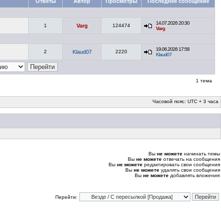
Ответы
Автор
Просмотры
Последнее сообщение
14.07.2026 20:30
1
Varg
124474
Varg
19.06.2026 17:58
2
Klaud07
2220
Klaud07
1 тема
Часовой пояс: UTC + 3 часа
Вы
не можете
начинать темы
Вы
не можете
отвечать на сообщения
Вы
не можете
редактировать свои сообщения
Вы
не можете
удалять свои сообщения
Вы
не можете
добавлять вложения
Перейти: