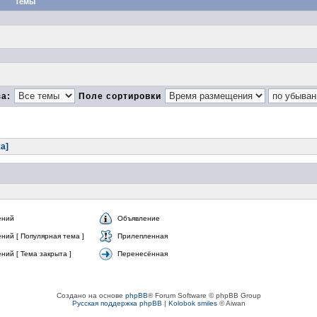
Темы
за:
Поле сортировки
а]
ений
Объявление
ний [ Популярная тема ]
Прилепленная
ий [ Тема закрыта ]
Перенесённая
Создано на основе
phpBB
® Forum Software © phpBB Group
Русская поддержка phpBB
|
Kolobok smiles
© Aiwan