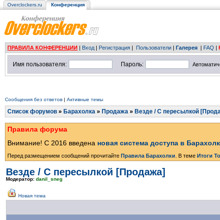
Overclockers.ru
Конференция
ПРАВИЛА КОНФЕРЕНЦИИ
|
Вход
|
Регистрация
|
Пользователи
|
Галерея
|
FAQ
|
Имя пользователя:
Пароль:
Автоматич
Сообщения без ответов
|
Активные темы
Список форумов
»
Барахолка
»
Продажа
»
Везде / С пересылкой [Прод
Правила форума
Внимание! С 2016 введена
новая система доступа в Барахол
Перед размещением сообщений прочитайте
Правила Барахолки
. В теме
Итоги Т
Везде / С пересылкой [Продажа]
Модератор:
danil_sneg
Новая тема