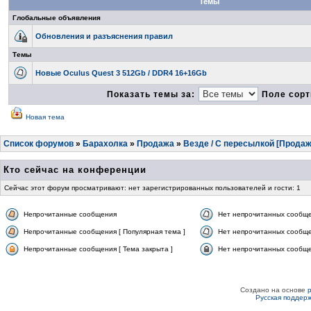
Темы
Глобальные объявления
Обновления и разъяснения правил
Темы
Новые Oculus Quest 3 512Gb / DDR4 16+16Gb
Показать темы за:
Поле сорт
Новая тема
Список форумов
»
Барахолка
»
Продажа
»
Везде / С пересылкой [Продаж
Кто сейчас на конференции
Сейчас этот форум просматривают: нет зарегистрированных пользователей и гости: 1
Непрочитанные сообщения
Нет непрочитанных сообщ
Непрочитанные сообщения [ Популярная тема ]
Нет непрочитанных сообще
Непрочитанные сообщения [ Тема закрыта ]
Нет непрочитанных сообщен
Создано на основе
Русская поддер