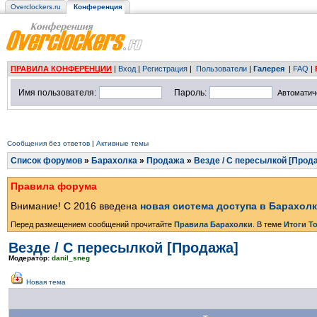
Overclockers.ru
Конференция
ПРАВИЛА КОНФЕРЕНЦИИ
|
Вход
|
Регистрация
|
Пользователи
|
Галерея
|
FAQ
|
Имя пользователя:
Пароль:
Автоматич
Сообщения без ответов
|
Активные темы
Список форумов
»
Барахолка
»
Продажа
»
Везде / С пересылкой [Прод
Правила форума
Внимание! С 2016 введена
новая система доступа в Барахол
Перед размещением сообщений прочитайте
Правила Барахолки
. В теме
Итоги Т
Везде / С пересылкой [Продажа]
Модератор:
danil_sneg
Новая тема