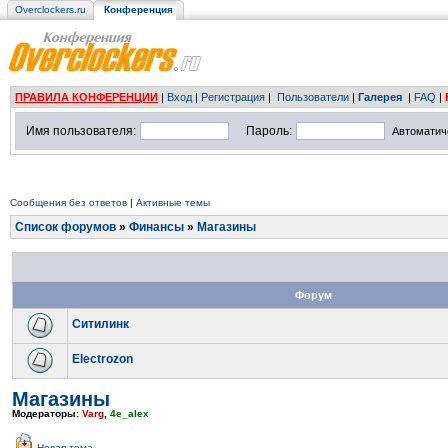
Overclockers.ru
Конференция
ПРАВИЛА КОНФЕРЕНЦИИ
|
Вход
|
Регистрация
|
Пользователи
|
Галерея
|
FAQ
|
Имя пользователя:
Пароль:
Автоматич
Сообщения без ответов
|
Активные темы
Список форумов
»
Финансы
»
Магазины
Форум
Ситилинк
Electrozon
Магазины
Модераторы:
Varg
,
4e_alex
Новая тема