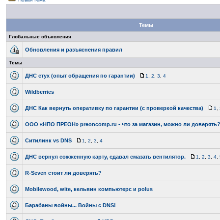
Темы
Глобальные объявления
Обновления и разъяснения правил
Темы
ДНС стух (опыт обращения по гарантии)
1
,
2
,
3
,
4
Wildberries
ДНС Как вернуть оперативку по гарантии (с проверкой качества)
1
,
ООО «НПО ПРЕОН» preoncomp.ru - что за магазин, можно ли доверять
Ситилинк vs DNS
1
,
2
,
3
,
4
ДНС вернул сожженную карту, сдавал смазать вентилятор.
1
,
2
,
3
,
4
,
R-Seven стоит ли доверять?
Mobilewood, wite, кельвин компьютерс и polus
Барабаны войны... Войны с DNS!