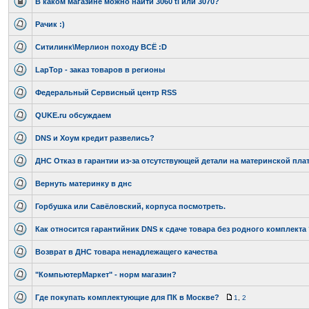
В каком магазине можно найти 3060 ti или 3070?
Рачик :)
Ситилинк\Мерлион походу ВСЁ :D
LapTop - заказ товаров в регионы
Федеральный Сервисный центр RSS
QUKE.ru обсуждаем
DNS и Хоум кредит развелись?
ДНС Отказ в гарантии из-за отсутствующей детали на материнской плат
Вернуть материнку в днс
Горбушка или Савёловский, корпуса посмотреть.
Как относится гарантийник DNS к сдаче товара без родного комплекта
Возврат в ДНС товара ненадлежащего качества
"КомпьютерМаркет" - норм магазин?
Где покупать комплектующие для ПК в Москве?
1
,
2