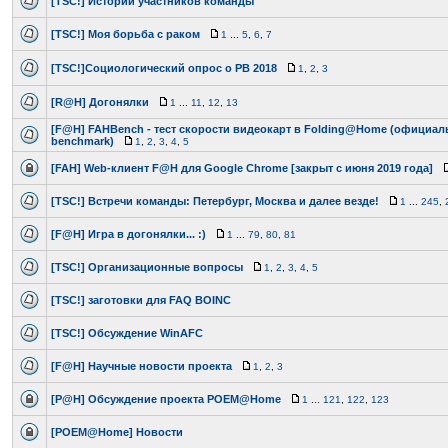
[TSC!] Истории участников команды
[TSC!] Моя борьба с раком
1
...
5
,
6
,
7
[TSC!]Социологический опрос о РВ 2018
1
,
2
,
3
[R@H] Догонялки
1
...
11
,
12
,
13
[F@H] FAHBench - тест скорости видеокарт в Folding@Home (офици
benchmark)
1
,
2
,
3
,
4
,
5
[FAH] Web-клиент F@H для Google Chrome [закрыт с июня 2019 года]
[TSC!] Встречи команды: Петербург, Москва и далее везде!
1
...
245
,
[F@H] Игра в догонялки... :)
1
...
79
,
80
,
81
[TSC!] Организационные вопросы
1
,
2
,
3
,
4
,
5
[TSC!] заготовки для FAQ BOINC
[TSC!] Обсуждение WinAFC
[F@H] Научные новости проекта
1
,
2
,
3
[P@H] Обсуждение проекта POEM@Home
1
...
121
,
122
,
123
[POEM@Home] Новости