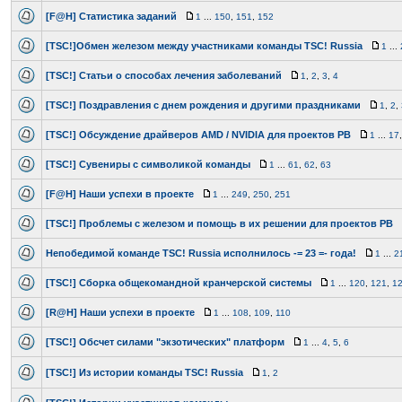
[F@H] Статистика заданий
1
...
150
,
151
,
152
[TSC!]Обмен железом между участниками команды TSC! Russia
1
...
[TSC!] Статьи о способах лечения заболеваний
1
,
2
,
3
,
4
[TSC!] Поздравления с днем рождения и другими праздниками
1
,
2
,
[TSC!] Обсуждение драйверов AMD / NVIDIA для проектов РВ
1
...
17
[TSC!] Сувениры с символикой команды
1
...
61
,
62
,
63
[F@H] Наши успехи в проекте
1
...
249
,
250
,
251
[TSC!] Проблемы с железом и помощь в их решении для проектов РВ
Непобедимой команде TSC! Russia исполнилось -= 23 =- года!
1
...
2
[TSC!] Сборка общекомандной кранчерской системы
1
...
120
,
121
,
1
[R@H] Наши успехи в проекте
1
...
108
,
109
,
110
[TSC!] Обсчет силами "экзотических" платформ
1
...
4
,
5
,
6
[TSC!] Из истории команды TSC! Russia
1
,
2