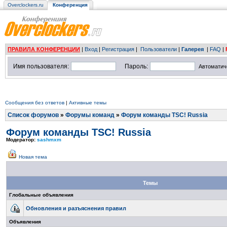
Overclockers.ru
Конференция
ПРАВИЛА КОНФЕРЕНЦИИ
|
Вход
|
Регистрация
|
Пользователи
|
Галерея
|
FAQ
|
Имя пользователя:
Пароль:
Автоматич
Сообщения без ответов
|
Активные темы
Список форумов
»
Форумы команд
»
Форум команды TSC! Russia
Форум команды TSC! Russia
Модератор:
sashmxm
Новая тема
Темы
Глобальные объявления
Обновления и разъяснения правил
Объявления