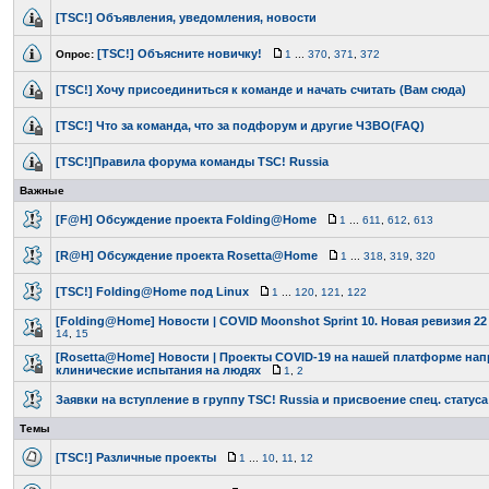
[TSC!] Объявления, уведомления, новости
[TSC!] Объясните новичку!
Опрос:
1
...
370
,
371
,
372
[TSC!] Хочу присоединиться к команде и начать считать (Вам сюда)
[TSC!] Что за команда, что за подфорум и другие ЧЗВО(FAQ)
[TSC!]Правила форума команды TSC! Russia
Важные
[F@H] Обсуждение проекта Folding@Home
1
...
611
,
612
,
613
[R@H] Обсуждение проекта Rosetta@Home
1
...
318
,
319
,
320
[TSC!] Folding@Home под Linux
1
...
120
,
121
,
122
[Folding@Home] Новости | COVID Moonshot Sprint 10. Новая ревизия 22 
14
,
15
[Rosetta@Home] Новости | Проекты COVID-19 на нашей платформе нап
клинические испытания на людях
1
,
2
Заявки на вступление в группу TSC! Russia и присвоение спец. статуса
Темы
[TSC!] Различные проекты
1
...
10
,
11
,
12