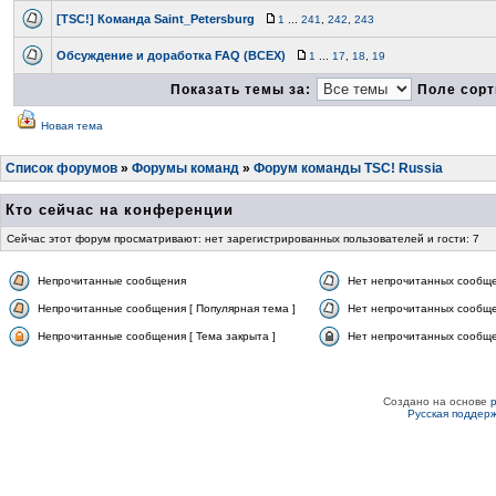
[TSC!] Команда Saint_Petersburg
1
...
241
,
242
,
243
Обсуждение и доработка FAQ (ВСЕХ)
1
...
17
,
18
,
19
Показать темы за:
Поле сорт
Новая тема
Список форумов
»
Форумы команд
»
Форум команды TSC! Russia
Кто сейчас на конференции
Сейчас этот форум просматривают: нет зарегистрированных пользователей и гости: 7
Непрочитанные сообщения
Нет непрочитанных сообщ
Непрочитанные сообщения [ Популярная тема ]
Нет непрочитанных сообще
Непрочитанные сообщения [ Тема закрыта ]
Нет непрочитанных сообщен
Создано на основе
Русская поддер