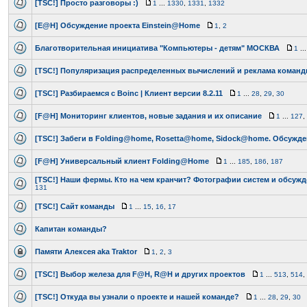
[TSC!] Просто разговоры :)
1
...
1330
,
1331
,
1332
[E@H] Обсуждение проекта Einstein@Home
1
,
2
Благотворительная инициатива "Компьютеры - детям" МОСКВА
1
..
[TSC!] Популяризация распределенных вычислений и реклама коман
[TSC!] Разбираемся с Boinc | Клиент версии 8.2.11
1
...
28
,
29
,
30
[F@H] Мониторинг клиентов, новые задания и их описание
1
...
127
,
[TSC!] Забеги в Folding@home, Rosetta@home, Sidock@home. Обсужд
[F@H] Универсальный клиент Folding@Home
1
...
185
,
186
,
187
[TSC!] Наши фермы. Кто на чем кранчит? Фотографии систем и обсуж
131
[TSC!] Сайт команды
1
...
15
,
16
,
17
Капитан команды?
Памяти Алексея aka Traktor
1
,
2
,
3
[TSC!] Выбор железа для F@H, R@H и других проектов
1
...
513
,
514
,
[TSC!] Откуда вы узнали о проекте и нашей команде?
1
...
28
,
29
,
30