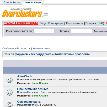
Overclockers.ru
Конференция
ПРАВИЛА КОНФЕРЕНЦИИ
|
Вход
|
Регистрация
|
Пользователи
|
Галерея
|
FAQ
|
Имя пользователя:
Пароль:
Автоматич
Сообщения без ответов
|
Активные темы
Список форумов
»
Техподдержка
»
Комплексные проблемы
AfterClock
Помогаем начинающим клокерам, решаем проблемы от и с разгоном.
Модератор:
Sonic-Chainik
Проблемы Железные
Помощь Железного Братства в решении проблем с оборудованием
Модератор:
Sonic-Chainik
Софтовая часть
Решаем проблемы с ОСями и ПО