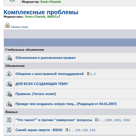
Модератор:
Sonic-Chainik
Комплексные проблемы
Модераторы:
Sonic-Chainik
,
MaD!CaT
Новая тема
Глобальные объявления
Обновления и разъяснения правил
Объявления
Общение с иностранной техподдержкой
1
,
2
ДЛЯ ВСЕХ СОЗДАЮЩИХ ТЕМУ!
Правила. (Читать всем!)
Прежде чем создавать новую тему... (Редакция от 04.01.2007)
Важные
''Что такое?'' и прочие ''ламерские'' вопросы
1
...
1300
,
1301
,
1302
Синий экран смерти - BSOD
1
...
131
,
132
,
133