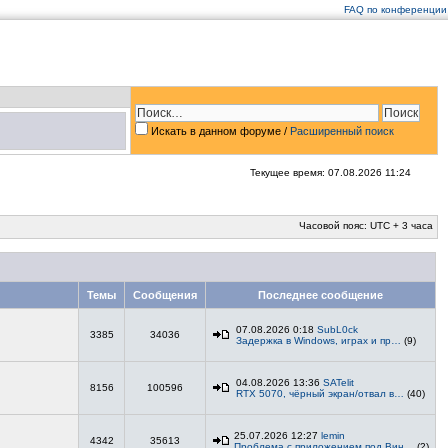
FAQ по конференции
Искать в данном форуме /
Расширенный поиск
Текущее время: 07.08.2026 11:24
Часовой пояс: UTC + 3 часа
Темы
Сообщения
Последнее сообщение
07.08.2026 0:18
SubL0ck
3385
34036
Задержка в Windows, играх и пр…
(9)
04.08.2026 13:36
SATelit
8156
100596
RTX 5070, чёрный экран/отвал в…
(40)
25.07.2026 12:27
lemin
4342
35613
Проблема с приложением под Вин…
(2)