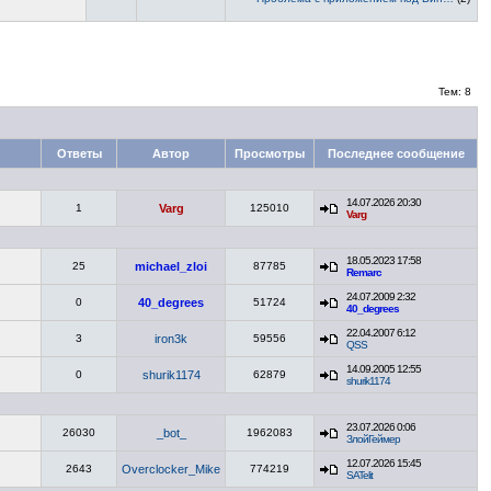
Тем: 8
Ответы
Автор
Просмотры
Последнее сообщение
14.07.2026 20:30
1
Varg
125010
Varg
18.05.2023 17:58
25
michael_zloi
87785
Remarc
24.07.2009 2:32
0
40_degrees
51724
40_degrees
22.04.2007 6:12
3
iron3k
59556
QSS
14.09.2005 12:55
0
shurik1174
62879
shurik1174
23.07.2026 0:06
26030
_bot_
1962083
ЗлойГеймер
12.07.2026 15:45
2643
Overclocker_Mike
774219
SATelit