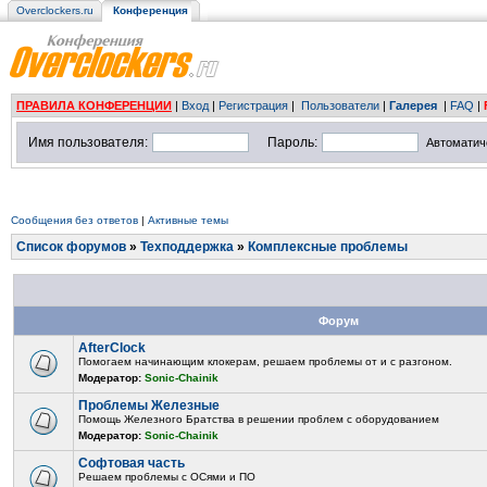
Overclockers.ru
Конференция
ПРАВИЛА КОНФЕРЕНЦИИ
|
Вход
|
Регистрация
|
Пользователи
|
Галерея
|
FAQ
|
Имя пользователя:
Пароль:
Автоматич
Сообщения без ответов
|
Активные темы
Список форумов
»
Техподдержка
»
Комплексные проблемы
Форум
AfterClock
Помогаем начинающим клокерам, решаем проблемы от и с разгоном.
Модератор:
Sonic-Chainik
Проблемы Железные
Помощь Железного Братства в решении проблем с оборудованием
Модератор:
Sonic-Chainik
Софтовая часть
Решаем проблемы с ОСями и ПО