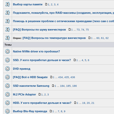
Выбор карты памяти
1
,
2
,
3
,
4
Подскажите, пожалуйста, про RAID-массивы (создание, эксплуатация,
Помощь в решении проблем с оптическими приводами (тихо сам с соб
[FAQ] Вопросы по шуму винчестеров
1
...
73
,
74
,
75
[FAQ] Вопросы по температуре винчестеров
Опрос:
1
...
60
,
61
,
62
Темы
Native NVMe driver кто пробовал?
SSD. У кого проработал дольше в часах?
1
...
4
,
5
,
6
DVD привод
[FAQ] Всё о HDD Seagate
1
...
434
,
435
,
436
SSD накопители Samsung
1
...
184
,
185
,
186
M.2 PCIe Adapter
1
,
2
,
3
HDD. У кого проработал дольше в часах?
1
...
19
,
20
,
21
Выбор Blu-Ray привода
1
...
7
,
8
,
9