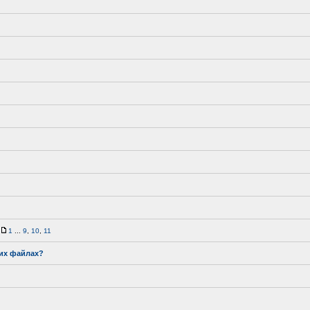
1
...
9
,
10
,
11
ких файлах?