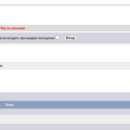
FAQ по рекламе
ески входить при каждом посещении
ии
Темы