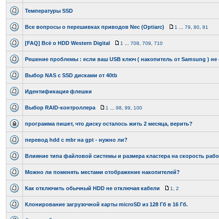
Температуры SSD
Все вопросы о перешивках приводов Nec (Optiarc)
1
...
79
,
80
,
81
[FAQ] Всё о HDD Western Digital
1
...
708
,
709
,
710
Решение проблемы : если ваш USB ключ ( накопитель от Samsung ) не
Выбор NAS с SSD дисками от 40tb
Идентификация флешки
Выбор RAID-контроллера
1
...
98
,
99
,
100
программа пишет, что диску осталось жить 2 месяца, верить?
перевод hdd с mbr на gpt - нужно ли?
Влияние типа файловой системы и размера кластера на скорость раб
Можно ли поменять местами отображение накопителей?
Как отключить обычный HDD не отключая кабели
1
,
2
Клонирование загрузочной карты microSD из 128 Гб в 16 Гб.