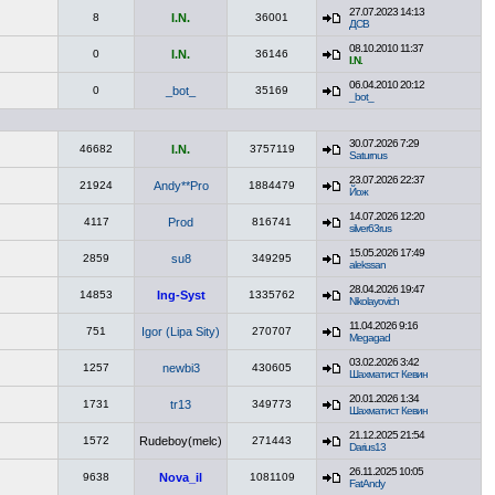
27.07.2023 14:13
8
I.N.
36001
ДСВ
08.10.2010 11:37
0
I.N.
36146
I.N.
06.04.2010 20:12
0
_bot_
35169
_bot_
30.07.2026 7:29
46682
I.N.
3757119
Saturnus
23.07.2026 22:37
21924
Andy**Pro
1884479
Йож
14.07.2026 12:20
4117
Prod
816741
silver63rus
15.05.2026 17:49
2859
su8
349295
alekssan
28.04.2026 19:47
14853
Ing-Syst
1335762
Nikolayovich
11.04.2026 9:16
751
Igor (Lipa Sity)
270707
Megagad
03.02.2026 3:42
1257
newbi3
430605
Шахматист Кевин
20.01.2026 1:34
1731
tr13
349773
Шахматист Кевин
21.12.2025 21:54
1572
Rudeboy(melc)
271443
Darius13
26.11.2025 10:05
9638
Nova_il
1081109
FatAndy