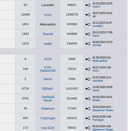
24.10.2025 22:55
62
Luceefer
68822
Core-X
19.07.2025 10:41
12869
hcso
1268576
elih
05.11.2023 12:47
1801
Aleksandrs
320080
LeonidLZ
29.10.2023 17:08
1493
Rashid
346886
Sania.
06.06.2023 13:53
1224
mafet
234455
SVG4K
01.08.2026 8:31
8
A224
2936
MurkLyaMurk
ILYA-
30.07.2026 6:30
108
79216
HAMSTER
A224
02.07.2026 0:14
2
Seerix
1664
chesheer
13.06.2026 18:06
8719
DENisF
1411402
Sania.
Злобный
05.06.2026 19:41
3701
523466
батан
Mosfet
26.04.2026 6:03
45
lOptimusl
17345
Шахматист Кевин
09.04.2026 0:49
400
FobOrgan
160101
FobOrgan
05.04.2026 4:06
173
max1024
59943
Шахматист Кевин