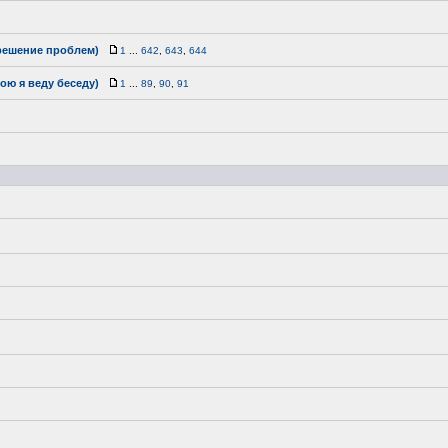
 решение проблем)
1
...
642
,
643
,
644
ою я веду беседу)
1
...
89
,
90
,
91