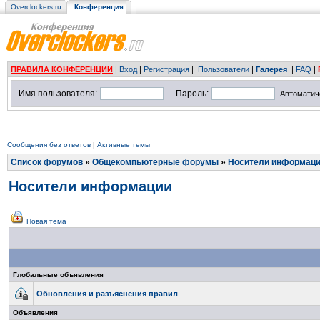
Overclockers.ru
Конференция
ПРАВИЛА КОНФЕРЕНЦИИ
|
Вход
|
Регистрация
|
Пользователи
|
Галерея
|
FAQ
|
Имя пользователя:
Пароль:
Автоматич
Сообщения без ответов
|
Активные темы
Список форумов
»
Общекомпьютерные форумы
»
Носители информац
Носители информации
Новая тема
Глобальные объявления
Обновления и разъяснения правил
Объявления