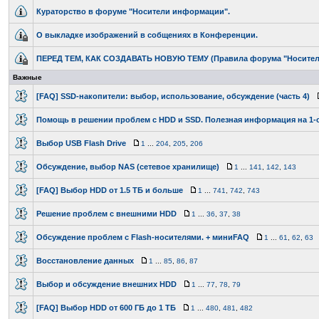
Кураторство в форуме "Носители информации".
О выкладке изображений в собщениях в Конференции.
ПЕРЕД ТЕМ, КАК СОЗДАВАТЬ НОВУЮ ТЕМУ (Правила форума "Носите
Важные
[FAQ] SSD-накопители: выбор, использование, обсуждение (часть 4)
Помощь в решении проблем с HDD и SSD. Полезная информация на 1-о
Выбор USB Flash Drive
1
...
204
,
205
,
206
Обсуждение, выбор NAS (сетевое хранилище)
1
...
141
,
142
,
143
[FAQ] Выбор HDD от 1.5 ТБ и больше
1
...
741
,
742
,
743
Решение проблем с внешними HDD
1
...
36
,
37
,
38
Обсуждение проблем с Flash-носителями. + миниFAQ
1
...
61
,
62
,
63
Восстановление данных
1
...
85
,
86
,
87
Выбор и обсуждение внешних HDD
1
...
77
,
78
,
79
[FAQ] Выбор HDD от 600 ГБ до 1 ТБ
1
...
480
,
481
,
482