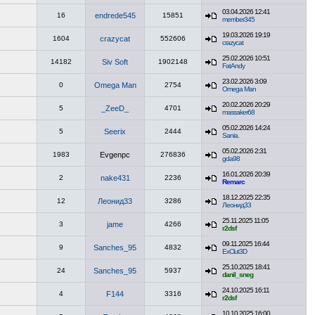
03.04.2026 12:41
16
endrede545
15851
member345
19.03.2026 19:19
1604
crazycat
552606
crazycat
25.02.2026 10:51
14182
Siv Soft
1902148
FatAndy
23.02.2026 3:09
0
Omega Man
2754
Omega Man
20.02.2026 20:29
5
_ZeeD_
4701
massaker68
05.02.2026 14:24
5
Seerix
2444
Sania.
05.02.2026 2:31
1983
Evgenpc
276836
gda98
16.01.2026 20:39
2
nake431
2236
Remarc
18.12.2025 22:35
12
Леонид33
3286
Леонид33
25.11.2025 11:05
3
jame
4266
r2dsf
09.11.2025 16:44
9
Sanches_95
4832
ExClut3D
25.10.2025 18:41
24
Sanches_95
5937
danil_sneg
24.10.2025 16:11
4
F144
3316
r2dsf
10.10.2025 16:00