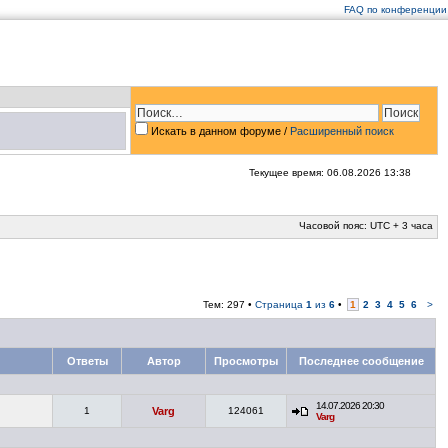
FAQ по конференции
Искать в данном форуме /
Расширенный поиск
Текущее время: 06.08.2026 13:38
Часовой пояс: UTC + 3 часа
Тем: 297 •
Страница
1
из
6
•
1
2
3
4
5
6
>
Ответы
Автор
Просмотры
Последнее сообщение
14.07.2026 20:30
1
Varg
124061
Varg