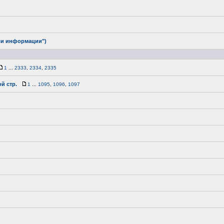
ли информации")
1
...
2333
,
2334
,
2335
й стр.
1
...
1095
,
1096
,
1097