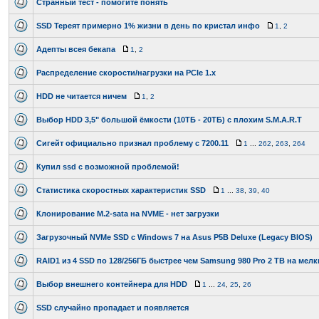
Странный тест - помогите понять
SSD Тереят примерно 1% жизни в день по кристал инфо
1
,
2
Адепты всея бекапа
1
,
2
Распределение скорости/нагрузки на PCIe 1.x
HDD не читается ничем
1
,
2
Выбор HDD 3,5" большой ёмкости (10ТБ - 20ТБ) с плохим S.M.A.R.T
Сигейт официально признал проблему с 7200.11
1
...
262
,
263
,
264
Купил ssd c возможной проблемой!
Статистика скоростных характеристик SSD
1
...
38
,
39
,
40
Клонирование M.2-sata на NVME - нет загрузки
Загрузочный NVMe SSD c Windows 7 на Asus P5B Deluxe (Legacy BIOS)
RAID1 из 4 SSD по 128/256ГБ быстрее чем Samsung 980 Pro 2 TB на мел
Выбор внешнего контейнера для HDD
1
...
24
,
25
,
26
SSD случайно пропадает и появляется