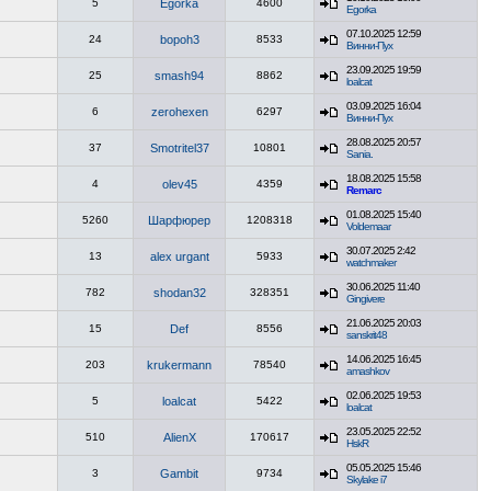
5
Egorka
4600
Egorka
07.10.2025 12:59
24
bopoh3
8533
Винни-Пух
23.09.2025 19:59
25
smash94
8862
loalcat
03.09.2025 16:04
6
zerohexen
6297
Винни-Пух
28.08.2025 20:57
37
Smotritel37
10801
Sania.
18.08.2025 15:58
4
olev45
4359
Remarc
01.08.2025 15:40
5260
Шарфюрер
1208318
Voldemaar
30.07.2025 2:42
13
alex urgant
5933
watchmaker
30.06.2025 11:40
782
shodan32
328351
Gingivere
21.06.2025 20:03
15
Def
8556
sanskrit48
14.06.2025 16:45
203
krukermann
78540
amashkov
02.06.2025 19:53
5
loalcat
5422
loalcat
23.05.2025 22:52
510
AlienX
170617
HskR
05.05.2025 15:46
3
Gambit
9734
Skylake i7