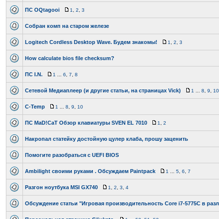
ПС OQtagooi
1
,
2
,
3
Собран комп на старом железе
Logitech Cordless Desktop Wave. Будем знакомы!
1
,
2
,
3
How calculate bios file checksum?
ПС I.N.
1
...
6
,
7
,
8
Сетевой Медиаплеер (и другие статьи, на страницах Vick)
1
...
8
,
9
,
10
С-Temp
1
...
8
,
9
,
10
ПС MaD!CaT Обзор клавиатуры SVEN EL 7010
1
,
2
Накропал статейку достойную цулер клаба, прошу заценить
Помогите разобраться с UEFI BIOS
Ambilight своими руками . Обсуждаем Paintpack
1
...
5
,
6
,
7
Разгон ноутбука MSI GX740
1
,
2
,
3
,
4
Обсуждение статьи "Игровая производительность Core i7-5775C в раз