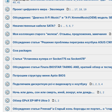
40
,
41
Проект цифрового мира - Эволюция
1
...
17
,
18
,
19
Обсуждение: "Диагноз X-Fi Music!" и "X-Fi XtremeMusic(OEM) модель SB
Некачественные кабели SATA?
1
...
5
,
6
,
7
Моя коллекция старого "железа". Отзывы, предложения, замечания
Обсуждение статьи "Решение проблемы перегрева ноутбука ASUS C90
Goa packages
Статья "Установка кулера от Socket775 на Socket478"
Обсуждение статьи Платa BIOSTAR TA690G AM2, краткий обзор и тести
Потрошим структуру меню Aptio BIOS
Подключаем дискретную pci-e видеокарту к ноутбуку
1
,
2
,
3
,
4
Ночь или день, сон или смерть, иней, вокруг, или дождь…
1
,
2
Обзор EPoX EP-MF4 Ultra-3
1
,
2
Обсуждение статьи Freevad''а Старый конь борозды не портит... о "ста