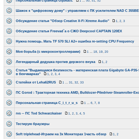
Персональная страница Gljukats.
1
...
50
,
51
,
52
Шажок к "цифровому дому" : управляем с ПК усилителем NAD C 355BE
Обсуждение статьи "Обзор Creative X-Fi Xtreme Audio"
1
,
2
,
3
Обсуждение статьи Freevad`a о СЖО Deepcool CAPTAIN 120EX
Нужна помощь. Мать TF 570 SLI A2+ ошибка re-setting CPU Frequency
Моя борьба (с микроконтроллерами)
1
...
18
,
19
,
20
Легендарный дедушка против дерзкого внука
1
,
2
Статья "Выдающаяся безликость - материнская плата Gigabyte GA-P35-
в бенчмарках"
1
,
2
,
3
,
4
Статейки от Leha62RUS
1
...
31
,
32
,
33
ПС Gorod : Тракторная техника AMD, Bulldozer-Piledriver-Steamroller-Ex
Персональная страница C_i_t_r_u_s
1
...
6
,
7
,
8
rvs -- ПC Tod Schwarzkaiser
1
,
2
,
3
,
4
,
5
Тестирую браузеры
Soft triplehead-Играем на 3х Мониторах 1часть обзор
1
,
2