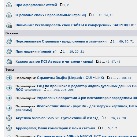
Про оформление статей
1
,
2
О рекламе своих Персональных Страниц
1
...
13
,
14
,
15
Внимание! Рекламировать свои САЙТЫ в конференции ЗАПРЕЩЕНО!
Важные
Персональные Страницы - предложения и замечания
1
...
69
,
70
,
71
Приглашения (инвайты)
1
...
19
,
20
,
21
Каталогизатор ПС! Авторы и читатели - сюда!
1
...
46
,
47
,
48
Темы
Страничка Dua|ist (Linpack + GUI = LinX)
Перемещена:
1
...
79
,
80
,
81
FAQ по прошивке и редактор индивидуальных данных BIO
Перемещена:
ROG-аналогов
1
...
294
,
295
,
296
Управление оборотами 3-pin вентилятора посредством 
Перемещена:
Фотохостинг Япикс - yapx.Ru - для загрузки картинок, GIF
Перемещена:
рекламы]
Акустика Microlab Solo 6C. Субъективный взгляд
1
...
26
,
27
,
28
Appengamer, Ваши коментарии к моим статьям
1
...
5
,
6
,
7
Системная плата ASRock N68C-S_UCC маленькое чудо – по
Перемещена: