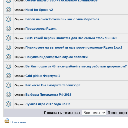
Объем вашего SSD на основном компьютере
Опрос:
Need for Speed v2
Опрос:
Блоги на overclockers.ru и как с этим бороться
Опрос:
Процессоры Ryzen.
Опрос:
BIOS какой версии является для Вас самым стабильным?
Опрос:
Планируете ли вы перейти на второе поколение Ryzen 2xxx?
Опрос:
Покупка видеокарты в случае поломки
Опрос:
Вы бы пошли за 45 тысяч рублей в месяц работать дворником?
Опрос:
Grid girls в Формуле 1
Опрос:
Как часто Вы смотрите телевизор?
Опрос:
Выборы Президента РФ 2018
Опрос:
Лучшая игра 2017 года на ПК
Опрос:
Показать темы за:
Поле сорт
Новая тема