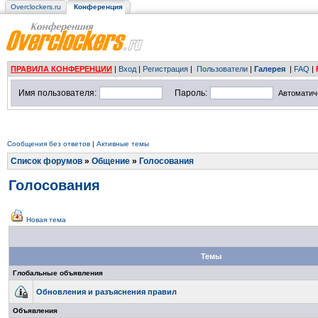
Overclockers.ru
Конференция
ПРАВИЛА КОНФЕРЕНЦИИ
|
Вход
|
Регистрация
|
Пользователи
|
Галерея
|
FAQ
|
Имя пользователя:
Пароль:
Автоматич
Сообщения без ответов
|
Активные темы
Список форумов
»
Общение
»
Голосования
Голосования
Новая тема
Темы
Глобальные объявления
Обновления и разъяснения правил
Объявления