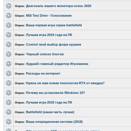
Диагональ вашего монитора осень 2020
Опрос:
MSI Test Drive - Голосование
Опрос:
Ваша первая игра серии battlefield
Опрос:
Лучшая игра 2019 года на ПК
Опрос:
Control твой выбор форм оружия
Опрос:
Черный список блогов
Опрос:
Худший главный редактор Игромании
Опрос:
Расходы на интернет
Опрос:
Нужна ли вам новая технология RTX от нвидиа?
Опрос:
Почему вы установили Windows 10?
Опрос:
Лучшая игра 2018 года на ПК
Опрос:
Battlefield (какая часть лучше)
Опрос:
Ваша операционная система (2018)
Опрос: