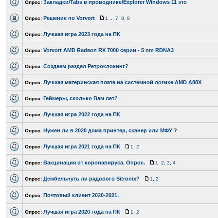
Закладки/Tabs в проводнике/Explorer Windows 11 это
Опрос:
Решение по Vorvort
Опрос:
1
...
7
,
8
,
9
Лучшая игра 2023 года на ПК
Опрос:
Vorvort AMD Radeon RX 7000 серии - 5 nm RDNA3
Опрос:
Создаем раздел Ретроклокинг?
Опрос:
Лучшая материнская плата на системной логике AMD A88X
Опрос:
Геймеры, сколько Вам лет?
Опрос:
Лучшая игра 2022 года на ПК
Опрос:
Нужен ли в 2020 дома принтер, сканер или МФУ ?
Опрос:
Лучшая игра 2021 года на ПК
Опрос:
1
,
2
Вакцинация от коронавируса. Опрос.
Опрос:
1
,
2
,
3
,
4
Дембельнуть ли рядового Sitronix?
Опрос:
1
,
2
Почтовый клиент 2020-2021.
Опрос:
Лучшая игра 2020 года на ПК
Опрос:
1
,
2