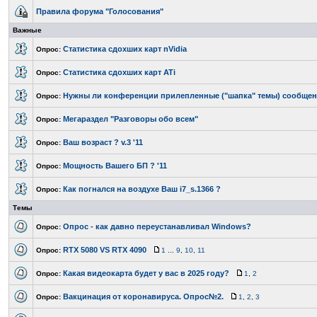
Правила форума "Голосования"
Важные
Статистика сдохших карт nVidia
Опрос:
Статистика сдохших карт ATi
Опрос:
Нужны ли конференции прилепленные ("шапка" темы) сообще
Опрос:
Мегараздел "Разговоры обо всем"
Опрос:
Ваш возраст ? v.3 '11
Опрос:
Мощность Вашего БП ? '11
Опрос:
Как погнался на воздухе Ваш i7_s.1366 ?
Опрос:
Темы
Опрос - как давно переустанавливал Windows?
Опрос:
RTX 5080 VS RTX 4090
Опрос:
1
...
9
,
10
,
11
Какая видеокарта будет у вас в 2025 году?
Опрос:
1
,
2
Вакцинация от коронавируса. Опрос№2.
Опрос:
1
,
2
,
3