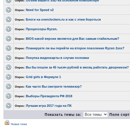
Объем вашего SSD на основном компьютере
Опрос:
Need for Speed v2
Опрос:
Блоги на overclockers.ru и как с этим бороться
Опрос:
Процессоры Ryzen.
Опрос:
BIOS какой версии является для Вас самым стабильным?
Опрос:
Планируете ли вы перейти на второе поколение Ryzen 2xxx?
Опрос:
Покупка видеокарты в случае поломки
Опрос:
Вы бы пошли за 45 тысяч рублей в месяц работать дворником?
Опрос:
Grid girls в Формуле 1
Опрос:
Как часто Вы смотрите телевизор?
Опрос:
Выборы Президента РФ 2018
Опрос:
Лучшая игра 2017 года на ПК
Опрос:
Показать темы за:
Поле сорт
Новая тема