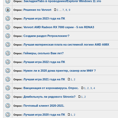
Закладки/Tabs в проводнике/Explorer Windows 11 это
Опрос:
Решение по Vorvort
Опрос:
1
...
7
,
8
,
9
Лучшая игра 2023 года на ПК
Опрос:
Vorvort AMD Radeon RX 7000 серии - 5 nm RDNA3
Опрос:
Создаем раздел Ретроклокинг?
Опрос:
Лучшая материнская плата на системной логике AMD A88X
Опрос:
Геймеры, сколько Вам лет?
Опрос:
Лучшая игра 2022 года на ПК
Опрос:
Нужен ли в 2020 дома принтер, сканер или МФУ ?
Опрос:
Лучшая игра 2021 года на ПК
Опрос:
1
,
2
Вакцинация от коронавируса. Опрос.
Опрос:
1
,
2
,
3
,
4
Дембельнуть ли рядового Sitronix?
Опрос:
1
,
2
Почтовый клиент 2020-2021.
Опрос:
Лучшая игра 2020 года на ПК
Опрос:
1
,
2