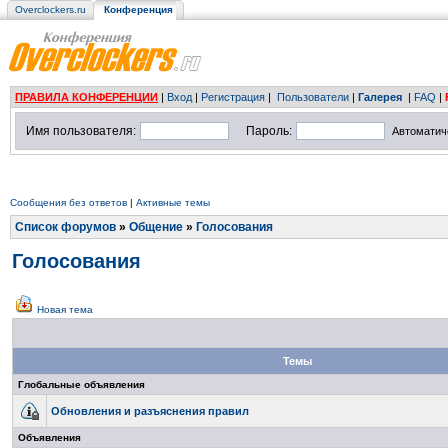
Overclockers.ru
Конференция
ПРАВИЛА КОНФЕРЕНЦИИ
|
Вход
|
Регистрация
|
Пользователи
|
Галерея
|
FAQ
|
Имя пользователя:
Пароль:
Автоматич
Сообщения без ответов
|
Активные темы
Список форумов
»
Общение
»
Голосования
Голосования
Новая тема
Темы
Глобальные объявления
Обновления и разъяснения правил
Объявления