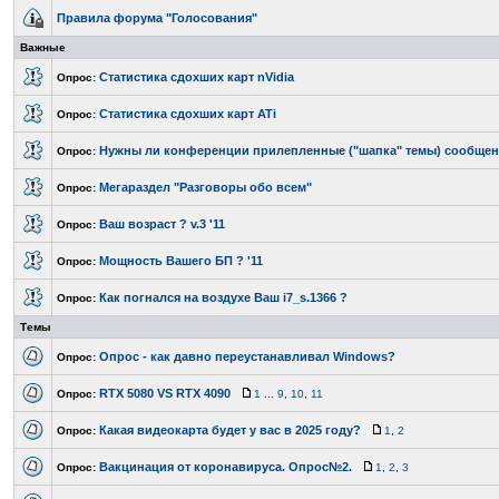
Правила форума "Голосования"
Важные
Статистика сдохших карт nVidia
Опрос:
Статистика сдохших карт ATi
Опрос:
Нужны ли конференции прилепленные ("шапка" темы) сообще
Опрос:
Мегараздел "Разговоры обо всем"
Опрос:
Ваш возраст ? v.3 '11
Опрос:
Мощность Вашего БП ? '11
Опрос:
Как погнался на воздухе Ваш i7_s.1366 ?
Опрос:
Темы
Опрос - как давно переустанавливал Windows?
Опрос:
RTX 5080 VS RTX 4090
Опрос:
1
...
9
,
10
,
11
Какая видеокарта будет у вас в 2025 году?
Опрос:
1
,
2
Вакцинация от коронавируса. Опрос№2.
Опрос:
1
,
2
,
3