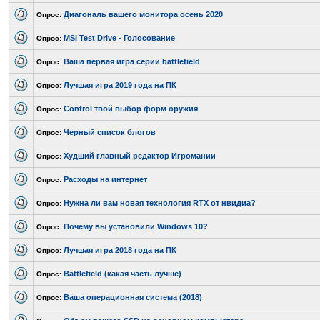
Диагональ вашего монитора осень 2020
Опрос:
MSI Test Drive - Голосование
Опрос:
Ваша первая игра серии battlefield
Опрос:
Лучшая игра 2019 года на ПК
Опрос:
Control твой выбор форм оружия
Опрос:
Черный список блогов
Опрос:
Худший главный редактор Игромании
Опрос:
Расходы на интернет
Опрос:
Нужна ли вам новая технология RTX от нвидиа?
Опрос:
Почему вы установили Windows 10?
Опрос:
Лучшая игра 2018 года на ПК
Опрос:
Battlefield (какая часть лучше)
Опрос:
Ваша операционная система (2018)
Опрос: