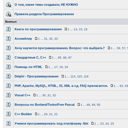
О том, какие темы создавать НЕ НУЖНО
Правила раздела Программирование
Важные
Книги по программированию
1
...
14
,
15
,
16
Ассемблер
1
...
31
,
32
,
33
Хочу научится програмированию. Вопрос: что выбрать?
1
...
56
,
57
,
Стандартные C, C++
1
...
85
,
86
,
87
Помощь по HTML
1
...
17
,
18
,
19
Delphi - Программирование
1
...
114
,
115
,
116
PHP, Apache, MySQL, HTML, JS, XML и.т.д. FAQ прилагается.
1
...
62
,
6
Visual C++
1
...
30
,
31
,
32
Вопросы по Borland/Turbo/Free Pascal
1
...
48
,
49
,
50
C++ Builder
1
...
20
,
21
,
22
Учимся программировать под платформу .Net
1
...
23
,
24
,
25