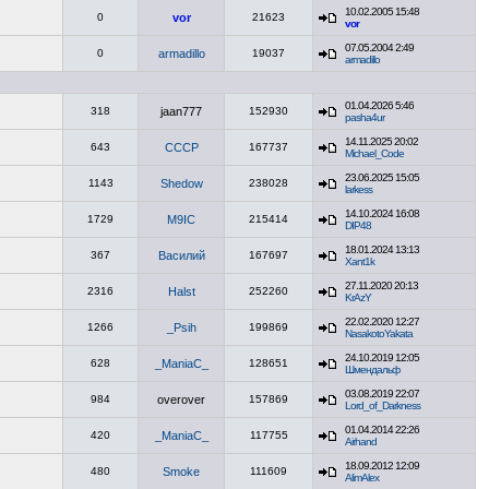
10.02.2005 15:48
0
vor
21623
vor
07.05.2004 2:49
0
armadillo
19037
armadillo
01.04.2026 5:46
318
jaan777
152930
pasha4ur
14.11.2025 20:02
643
CCCP
167737
Michael_Code
23.06.2025 15:05
1143
Shedow
238028
larkess
14.10.2024 16:08
1729
M9IC
215414
DIP48
18.01.2024 13:13
367
Василий
167697
Xant1k
27.11.2020 20:13
2316
Halst
252260
KrAzY
22.02.2020 12:27
1266
_Psih
199869
NasakotoYakata
24.10.2019 12:05
628
_ManiaC_
128651
Шмендальф
03.08.2019 22:07
984
overover
157869
Lord_of_Darkness
01.04.2014 22:26
420
_ManiaC_
117755
Airhand
18.09.2012 12:09
480
Smoke
111609
AlimAlex