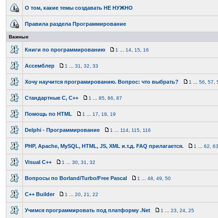
О том, какие темы создавать НЕ НУЖНО
Правила раздела Программирование
Важные
Книги по программированию
1
...
14
,
15
,
16
Ассемблер
1
...
31
,
32
,
33
Хочу научится програмированию. Вопрос: что выбрать?
1
...
56
,
57
,
Стандартные C, C++
1
...
85
,
86
,
87
Помощь по HTML
1
...
17
,
18
,
19
Delphi - Программирование
1
...
114
,
115
,
116
PHP, Apache, MySQL, HTML, JS, XML и.т.д. FAQ прилагается.
1
...
62
,
6
Visual C++
1
...
30
,
31
,
32
Вопросы по Borland/Turbo/Free Pascal
1
...
48
,
49
,
50
C++ Builder
1
...
20
,
21
,
22
Учимся программировать под платформу .Net
1
...
23
,
24
,
25