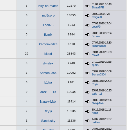
31.01.2021 16:40
8
Billy-no-mates
10270
SkaterSPB
08.09.2020 7:23
6
mp3corp
13855
margo98
07.09.2020 17:04
0
Leon75
8013
Leon75
28.08.2020 18:24
5
flomik
9284
Ecowar
07.07.2020 14:30
0
kamenkadze
8510
kamenkadze
03.04.2020 15:03
25
blood
23843
CKuMu
07.10.2019 19:55
0
dj--alex
9749
dj--alex
03.09.2019 16:09
3
Semen0354
10062
Semen0354
28.04.2019 20:09
0
b1lya
9181
b1lya
25.03.2019 10:35
0
dark-----13
10045
dark-----13
08.02.2019 23:06
4
Nataly-Mak
11414
Nataly-Mak
30.12.2018 11:18
2
Лодя
10235
Лодя
14.09.2018 12:37
1
Sandusky
11236
darkfen
04.06.2018 23:12