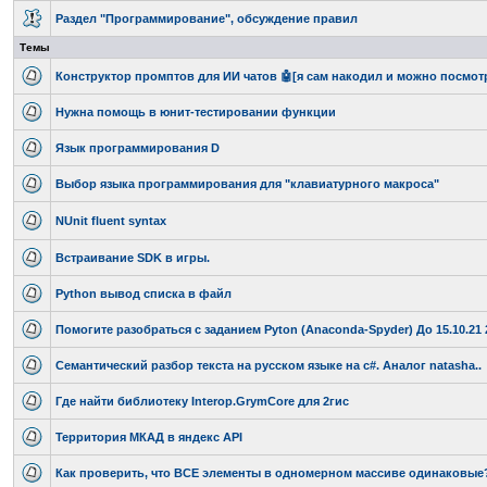
Раздел "Программирование", обсуждение правил
Темы
Конструктор промптов для ИИ чатов 🤖[я сам накодил и можно посмотр
Нужна помощь в юнит-тестировании функции
Язык программирования D
Выбор языка программирования для "клавиатурного макроса"
NUnit fluent syntax
Встраивание SDK в игры.
Python вывод списка в файл
Помогите разобраться с заданием Pyton (Anaconda-Spyder) До 15.10.21 
Семантический разбор текста на русском языке на c#. Аналог natasha..
Где найти библиотеку Interop.GrymCore для 2гис
Территория МКАД в яндекс API
Как проверить, что ВСЕ элементы в одномерном массиве одинаковые