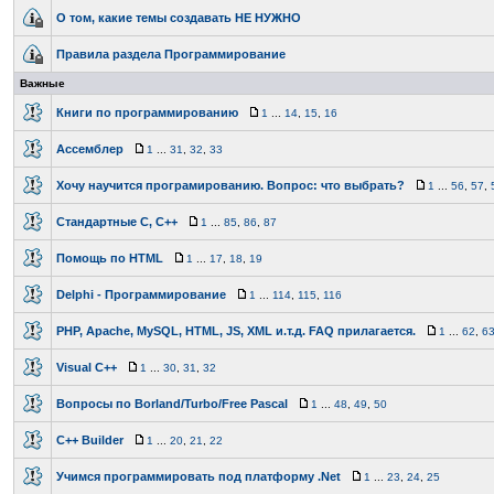
О том, какие темы создавать НЕ НУЖНО
Правила раздела Программирование
Важные
Книги по программированию
1
...
14
,
15
,
16
Ассемблер
1
...
31
,
32
,
33
Хочу научится програмированию. Вопрос: что выбрать?
1
...
56
,
57
,
Стандартные C, C++
1
...
85
,
86
,
87
Помощь по HTML
1
...
17
,
18
,
19
Delphi - Программирование
1
...
114
,
115
,
116
PHP, Apache, MySQL, HTML, JS, XML и.т.д. FAQ прилагается.
1
...
62
,
6
Visual C++
1
...
30
,
31
,
32
Вопросы по Borland/Turbo/Free Pascal
1
...
48
,
49
,
50
C++ Builder
1
...
20
,
21
,
22
Учимся программировать под платформу .Net
1
...
23
,
24
,
25