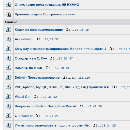
О том, какие темы создавать НЕ НУЖНО
Правила раздела Программирование
Важные
Книги по программированию
1
...
14
,
15
,
16
Ассемблер
1
...
31
,
32
,
33
Хочу научится програмированию. Вопрос: что выбрать?
1
...
56
,
57
,
Стандартные C, C++
1
...
85
,
86
,
87
Помощь по HTML
1
...
17
,
18
,
19
Delphi - Программирование
1
...
114
,
115
,
116
PHP, Apache, MySQL, HTML, JS, XML и.т.д. FAQ прилагается.
1
...
62
,
6
Visual C++
1
...
30
,
31
,
32
Вопросы по Borland/Turbo/Free Pascal
1
...
48
,
49
,
50
C++ Builder
1
...
20
,
21
,
22
Учимся программировать под платформу .Net
1
...
23
,
24
,
25