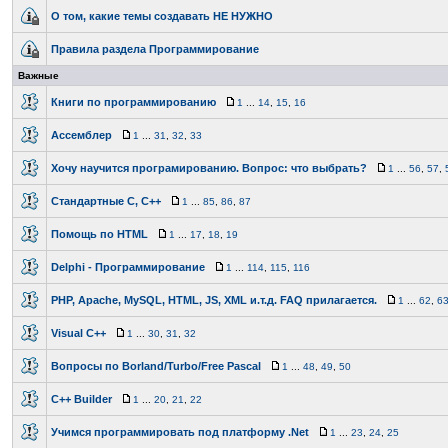
О том, какие темы создавать НЕ НУЖНО
Правила раздела Программирование
Важные
Книги по программированию
1
...
14
,
15
,
16
Ассемблер
1
...
31
,
32
,
33
Хочу научится програмированию. Вопрос: что выбрать?
1
...
56
,
57
,
Стандартные C, C++
1
...
85
,
86
,
87
Помощь по HTML
1
...
17
,
18
,
19
Delphi - Программирование
1
...
114
,
115
,
116
PHP, Apache, MySQL, HTML, JS, XML и.т.д. FAQ прилагается.
1
...
62
,
6
Visual C++
1
...
30
,
31
,
32
Вопросы по Borland/Turbo/Free Pascal
1
...
48
,
49
,
50
C++ Builder
1
...
20
,
21
,
22
Учимся программировать под платформу .Net
1
...
23
,
24
,
25