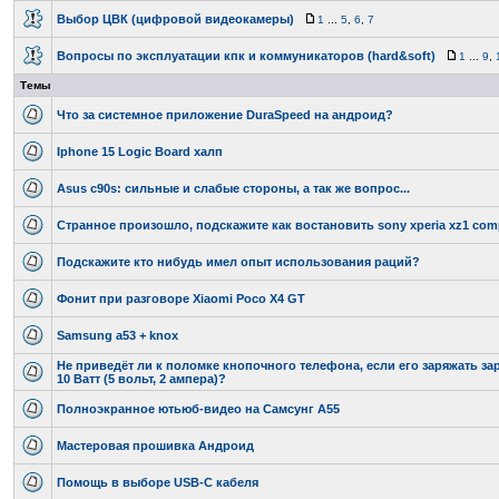
Выбор ЦВК (цифровой видеокамеры)
1
...
5
,
6
,
7
Вопросы по эксплуатации кпк и коммуникаторов (hard&soft)
1
...
9
,
Темы
Что за системное приложение DuraSpeed на андроид?
Iphone 15 Logic Board халп
Asus c90s: сильные и слабые стороны, а так же вопрос...
Странное произошло, подскажите как востановить sony xperia xz1 com
Подскажите кто нибудь имел опыт использования раций?
Фонит при разговоре Xiaomi Poco X4 GT
Samsung a53 + knox
Не приведёт ли к поломке кнопочного телефона, если его заряжать за
10 Ватт (5 вольт, 2 ампера)?
Полноэкранное ютьюб-видео на Самсунг А55
Мастеровая прошивка Андроид
Помощь в выборе USB-C кабеля