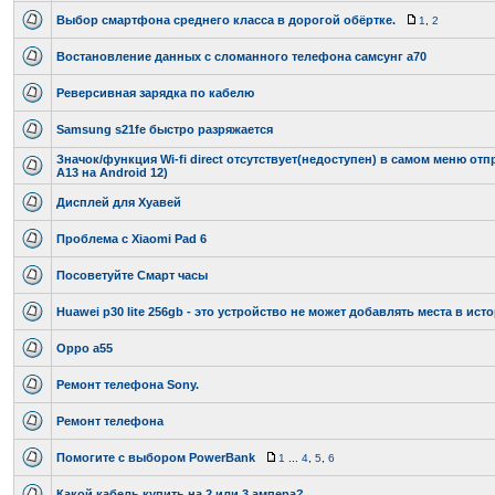
Выбор смартфона среднего класса в дорогой обёртке.
1
,
2
Востановление данных с сломанного телефона самсунг а70
Реверсивная зарядка по кабелю
Samsung s21fe быстро разряжается
Значок/функция Wi-fi direct отсутствует(недоступен) в самом меню о
A13 на Android 12)⁠
Дисплей для Хуавей
Проблема с Xiaomi Pad 6
Посоветуйте Смарт часы
Huawei p30 lite 256gb - это устройство не может добавлять места в и
Oppo а55
Ремонт телефона Sony.
Ремонт телефона
Помогите с выбором PowerBank
1
...
4
,
5
,
6
Какой кабель купить на 2 или 3 ампера?