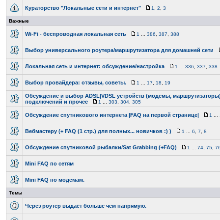
Кураторство "Локальные сети и интернет"
1
,
2
,
3
Важные
Wi-Fi - беспроводная локальная сеть
1
...
386
,
387
,
388
Выбор универсального роутера/маршрутизатора для домашней сети
Локальная сеть и интернет: обсуждение/настройка
1
...
336
,
337
,
338
Выбор провайдера: отзывы, советы.
1
...
17
,
18
,
19
Обсуждение и выбор ADSL|VDSL устройств (модемы, маршрутизаторы)
подключений и прочее
1
...
303
,
304
,
305
Обсуждение спутникового интернета |FAQ на первой странице|
1
...
Вебмастеру (+ FAQ (1 стр.) для полных... новичков :) )
1
...
6
,
7
,
8
Обсуждение спутниковой рыбалки/Sat Grabbing (+FAQ)
1
...
74
,
75
,
7
Мini FAQ по сетям
Mini FAQ по модемам.
Темы
Через роутер выдаёт больше чем напрямую.