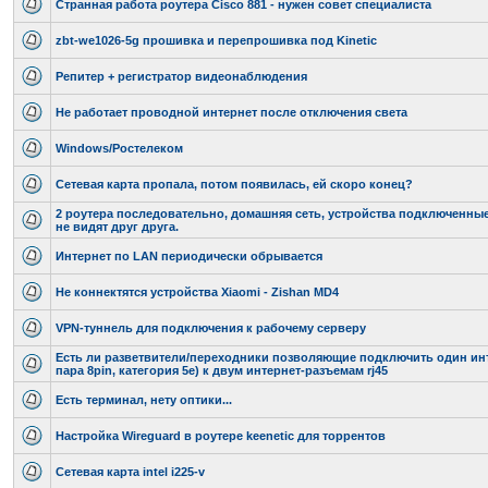
Странная работа роутера Cisco 881 - нужен совет специалиста
zbt-we1026-5g прошивка и перепрошивка под Kinetic
Репитер + регистратор видеонаблюдения
Не работает проводной интернет после отключения света
Windows/Ростелеком
Сетевая карта пропала, потом появилась, ей скоро конец?
2 роутера последовательно, домашняя сеть, устройства подключенны
не видят друг друга.
Интернет по LAN периодически обрывается
Не коннектятся устройства Xiaomi - Zishan MD4
VPN-туннель для подключения к рабочему серверу
Есть ли разветвители/переходники позволяющие подключить один инт
пара 8pin, категория 5е) к двум интернет-разъемам rj45
Есть терминал, нету оптики...
Настройка Wireguard в роутере keenetic для торрентов
Сетевая карта intel i225-v