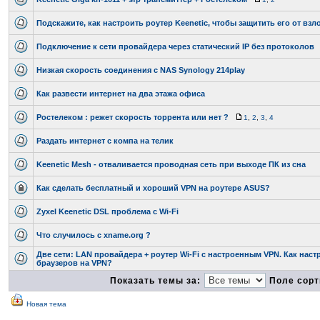
Подскажите, как настроить роутер Keenetic, чтобы защитить его от взл
Подключение к сети провайдера через статический IP без протоколов
Низкая скорость соединения с NAS Synology 214play
Как развести интернет на два этажа офиса
Ростелеком : режет скорость торрента или нет ?
1
,
2
,
3
,
4
Раздать интернет с компа на телик
Keenetic Mesh - отваливается проводная сеть при выходе ПК из сна
Как сделать бесплатный и хороший VPN на роутере ASUS?
Zyxel Keenetic DSL проблема с Wi-Fi
Что случилось с xname.org ?
Две сети: LAN провайдера + роутер Wi-Fi с настроенным VPN. Как наст
браузеров на VPN?
Показать темы за:
Поле сорт
Новая тема