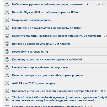
NAS своими руками - проблемы, вопросы, полемика.
1
...
15
,
16
,
17
Keenetic Giga kn-1011 не работают порты на 1Гбит
Сохранение e-mail переписки
Mikrotik ax3 не подключается к провайдеру по DHCP
Помогите прибить Предложение Яндекса установить их браузер!!!
Вопрос по связке роутеров МГТС и Кинетик
Посоветуйте сетевую PCI-E
Как вернуть шортсы на главную страницу на Ютубе?
keenetic hero 4g+ проблемы со скоростью
Вылетает интернет на одном из ether портов роутера
AWG 24 или 26-28 для патчкорда
Пропадает интернет и не заходит в настройки роутера 192.168.0.1
1
,
TP-Link Archer AX53 и вай-вай адаптеры (проблема с адаптером Cudy W
ловит сигнал, посоветуйте кабель-удлинитель коаксиальный
Keenetic Giga kn-1011 + sfp трансмиттер + Ростелеком
1
,
2