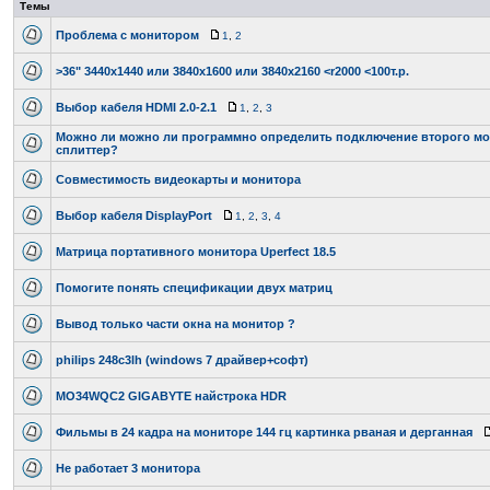
Темы
Проблема с монитором
1
,
2
>36" 3440x1440 или 3840x1600 или 3840x2160 <r2000 <100т.р.
Выбор кабеля HDMI 2.0-2.1
1
,
2
,
3
Можно ли можно ли программно определить подключение второго мон
сплиттер?
Совместимость видеокарты и монитора
Выбор кабеля DisplayPort
1
,
2
,
3
,
4
Матрица портативного монитора Uperfect 18.5
Помогите понять спецификации двух матриц
Вывод только части окна на монитор ?
philips 248c3lh (windows 7 драйвер+софт)
MO34WQC2 GIGABYTE найстрока HDR
Фильмы в 24 кадра на мониторе 144 гц картинка рваная и дерганная
Не работает 3 монитора