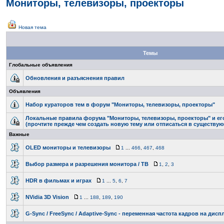
Мониторы, телевизоры, проекторы
Новая тема
Темы
Глобальные объявления
Обновления и разъяснения правил
Объявления
Набор кураторов тем в форум "Мониторы, телевизоры, проекторы"
Локальные правила форума "Мониторы, телевизоры, проекторы" и е
(прочтите прежде чем создать новую тему или отписаться в существу
Важные
OLED мониторы и телевизоры
1
...
466
,
467
,
468
Выбор размера и разрешения монитора / ТВ
1
,
2
,
3
HDR в фильмах и играх
1
...
5
,
6
,
7
NVidia 3D Vision
1
...
188
,
189
,
190
G-Sync / FreeSync / Adaptive-Sync - переменная частота кадров на дисп