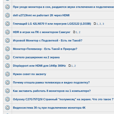
При уходе монитора в сон, раздаются звуки отключения и подключени
dell u2713hmt не работает 2К через HDMI
Глючащий LG 42LN570 V или перегрев LGE2122 (LD33B)
1
,
2
,
3
HDR в играх на ПК с монитором Самсунг
1
,
2
Игровой Монитор с Подсветкой - Есть ли Такой?
Монитор+Телевизор - Есть Такой в Природе?
Слетело расширение на 2 экрана
Displayport или HDMI для 1440p 300Hz
1
,
2
Нужен совет по засвету
Почему отошла рамка телевизора и видно подсветку?
Как заставить работать 8 мониторов на 1 компьютере?
Odyssey C27G75TQSI Странный "полумесяц" на экране. Что это такое ?
Видеосистема 30 гц при подключении монитора 4К