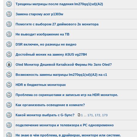
Трещины матрицы после падения lm270qq1(sd)(A2)
Замена старому acer p1303w
Помогите с выбором 27 дюймового 2к монитора
Не выводит изображение на ТВ
DSR включен, но разницы не видно
Достойный моник на замену ASUS vg278H
Oled Монитор Дешевой Китайской Фирмы Но Зато Oled?
Возможность замены матрицы lm270qq1(sd)(A2) на с1
HDR в бюджетных мониторах
Проблема со скриншотами и записью игр на HDR мониторе.
Как организовать освещение в комнате?
Какой монитор выбрать с G-Sync?
1
...
171
,
172
,
173
подключение монитора и телевизора к PC одновременно
Не знаю в чём проблема, в драйверах, мониторе или системе.