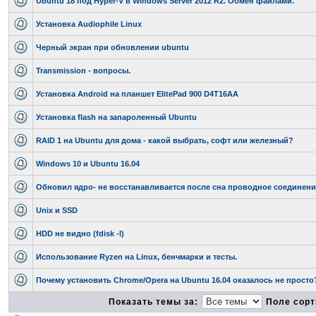
Ubuntu 18 под Hyper-V в Windows Server 2012 R2. Обмен файлами.
Установка Audiophile Linux
Черный экран при обновлении ubuntu
Transmission - вопросы.
Установка Android на планшет ElitePad 900 D4T16AA
Установка flash на запароленный Ubuntu
RAID 1 на Ubuntu для дома - какой выбрать, софт или железный?
Windows 10 и Ubuntu 16.04
Обновил ядро- не восстанавливается после сна проводное соединени
Unix и SSD
HDD не видно (fdisk -l)
Использование Ryzen на Linux, бенчмарки и тесты.
Почему установить Chrome/Opera на Ubuntu 16.04 оказалось не просто
Показать темы за:
Поле сорт