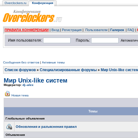
Overclockers.ru
Конференция
ПРАВИЛА КОНФЕРЕНЦИИ
|
Вход
|
Регистрация
|
Пользователи
|
Галерея
|
FAQ
|
Имя пользователя:
Пароль:
Автоматич
Сообщения без ответов
|
Активные темы
Список форумов
»
Специализированные форумы
»
Мир Unix-like систе
Мир Unix-like систем
Модератор:
dj--alex
Новая тема
Темы
Глобальные объявления
Обновления и разъяснения правил
Объявления