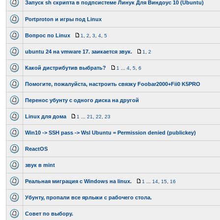
Запуск sh скрипта в подпсистеме Линук Для Виндоус 10 (Ubuntu)
Portproton и игры под Linux
Вопрос по Linux
1
,
2
,
3
,
4
,
5
ubuntu 24 на vmware 17. заикается звук.
1
,
2
Какой дистрибутив выбрать?
1
...
4
,
5
,
6
Помогите, пожалуйста, настроить связку Foobar2000+Fii0 K5PRO
Перенос убунту с одного диска на другой
Linux для дома
1
...
21
,
22
,
23
Win10 -> SSH pass -> Wsl Ubuntu = Permission denied (publickey)
ReactOS
звук в mint
Реальная миграция с Windows на linux.
1
...
14
,
15
,
16
Убунту, пропали все ярлыки с рабочего стола.
Совет по выбору.