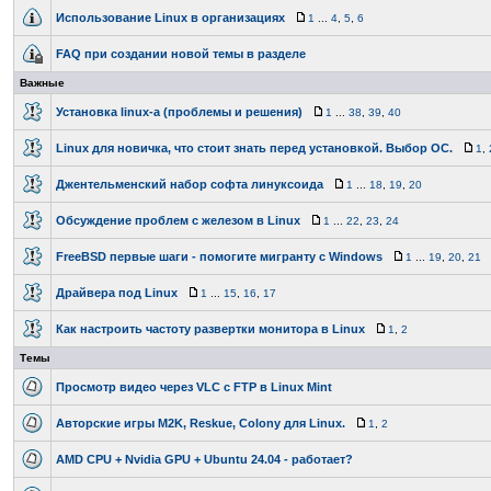
Использование Linux в организациях
1
...
4
,
5
,
6
FAQ при создании новой темы в разделе
Важные
Установка linux-a (проблемы и решения)
1
...
38
,
39
,
40
Linux для новичка, что стоит знать перед установкой. Выбор ОС.
1
,
Джентельменский набор софта линуксоида
1
...
18
,
19
,
20
Обсуждение проблем с железом в Linux
1
...
22
,
23
,
24
FreeBSD первые шаги - помогите мигранту с Windows
1
...
19
,
20
,
21
Драйвера под Linux
1
...
15
,
16
,
17
Как настроить частоту развертки монитора в Linux
1
,
2
Темы
Просмотр видео через VLC с FTP в Linux Mint
Авторские игры M2K, Reskue, Colony для Linux.
1
,
2
AMD CPU + Nvidia GPU + Ubuntu 24.04 - работает?