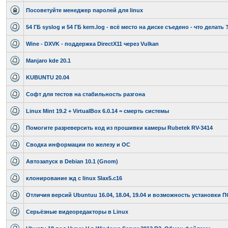
Посоветуйте менеджер паролей для linux
54 ГБ syslog и 54 ГБ kern.log - всё место на диске съедено - что делать 
Wine - DXVK - поддержка DirectX11 через Vulkan
Manjaro kde 20.1
KUBUNTU 20.04
Софт для тестов на стабильность разгона
Linux Mint 19.2 + VirtualBox 6.0.14 = смерть системы
Помогите разреверсить код из прошивки камеры Rubetek RV-3414
Сводка информации по железу и ОС
Автозапуск в Debian 10.1 (Gnom)
клонирование жд с linux Slax5.c16
Отличия версий Ubuntuu 16.04, 18.04, 19.04 и возможность установки 
Серьёзные видеоредакторы в Linux