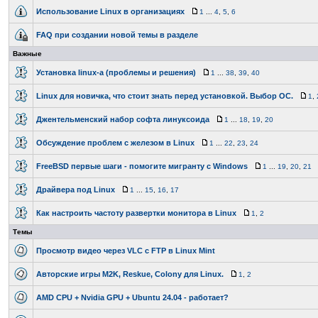
Использование Linux в организациях
1
...
4
,
5
,
6
FAQ при создании новой темы в разделе
Важные
Установка linux-a (проблемы и решения)
1
...
38
,
39
,
40
Linux для новичка, что стоит знать перед установкой. Выбор ОС.
1
,
Джентельменский набор софта линуксоида
1
...
18
,
19
,
20
Обсуждение проблем с железом в Linux
1
...
22
,
23
,
24
FreeBSD первые шаги - помогите мигранту с Windows
1
...
19
,
20
,
21
Драйвера под Linux
1
...
15
,
16
,
17
Как настроить частоту развертки монитора в Linux
1
,
2
Темы
Просмотр видео через VLC с FTP в Linux Mint
Авторские игры M2K, Reskue, Colony для Linux.
1
,
2
AMD CPU + Nvidia GPU + Ubuntu 24.04 - работает?