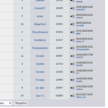
3
zelinski
11256
zelinski
26.05.2019 21:46
3
GrandGT
11939
GrandGT
26.05.2019 21:32
2
wneo
11911
xshram
06.05.2019 9:11
14
MegaTech
22951
Juma84
07.01.2019 20:40
2
TimurAmanov
15253
tyiiika
28.10.2018 10:18
1
troubleme
11417
baron_P
25.10.2018 14:22
0
S1eepwa1ker
11067
S1eepwa1ker
18.10.2018 17:59
11
Screek
19567
tor2217
11.09.2018 21:24
3
fandnb
12734
fandnb
13.06.2018 14:00
4
Screek
13332
IoT
24.04.2018 18:46
1
Forslay
12664
dj--alex
27.01.2018 12:29
9
dj--alex
23607
aminux
04.12.2017 11:40
25
test'~3
52856
Некто_кто