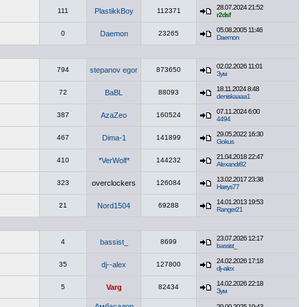
28.07.2024 21:52
111
PlastikkBoy
112371
r2dsf
05.08.2005 11:46
0
Daemon
23265
Daemon
02.02.2026 11:01
794
stepanov egor
873650
Зум
18.11.2024 8:48
72
BaBL
88093
deniskaaaa1
07.11.2024 6:00
387
AzaZeo
160524
4494
29.05.2022 16:30
467
Dima-1
141899
Gokus
21.04.2018 22:47
410
*VerWolf*
144232
Alexandr82
13.02.2017 23:38
323
overclockers
126084
Harrys77
14.01.2013 19:53
21
Nord1504
69288
Ranger21
23.07.2026 12:17
4
bassist_
8699
bassist_
24.02.2026 17:18
35
dj--alex
127800
dj--alex
14.02.2026 22:18
5
Varg
82434
Зум
Амбасадор
29.09.2025 19:43