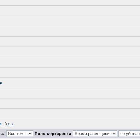
е
?
1
,
2
за:
Поле сортировки