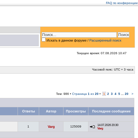
FAQ по конференции
Искать в данном форуме /
Расширенный поиск
Текущее время: 07.08.2026 10:47
Часовой пояс: UTC + 3 часа
Тем: 986 •
Страница
1
из
20
•
1
2
3
4
5
...
20
>
Ответы
Автор
Просмотры
Последнее сообщение
14.07.2026 20:30
1
Varg
125009
Varg