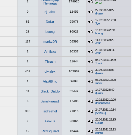
2
179925
Пеланда
r2dsf
29.09.2025 9:22
0
dj--alex
12455
dj--alex
12.02.2025 17:50
81
Dollar
55078
Зум
15.12.2024 23:11
28
boeng
36923
boeng
14.11.2024 9:29
117
markz0R
59599
4494
29.08.2024 8:14
1
Arhilexx
10337
4494
06.07.2024 14:39
2
Thrash
11644
Thrash
30.06.2024 6:08
457
dj--alex
103009
dj--alex
06.05.2023 18:08
1
Alex68md
9684
sticker
14.07.2022 8:40
11
Black_Diablo
32449
dj--alex
10.02.2022 19:06
6
deniskaaaa1
17483
deniskaaaa1
24.07.2021 16:34
303
sidreshot
71015
[АЛКАШ]
20.06.2021 22:35
9
Gokus
23065
Gokus
25.02.2021 22:33
12
RedSquirrel
16444
zelinski