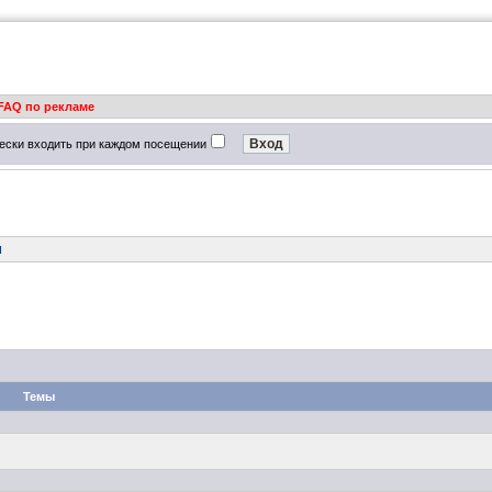
FAQ по рекламе
ески входить при каждом посещении
м
Темы