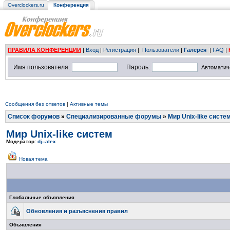
Overclockers.ru
Конференция
ПРАВИЛА КОНФЕРЕНЦИИ
|
Вход
|
Регистрация
|
Пользователи
|
Галерея
|
FAQ
|
Имя пользователя:
Пароль:
Автоматич
Сообщения без ответов
|
Активные темы
Список форумов
»
Специализированные форумы
»
Мир Unix-like систе
Мир Unix-like систем
Модератор:
dj--alex
Новая тема
Глобальные объявления
Обновления и разъяснения правил
Объявления