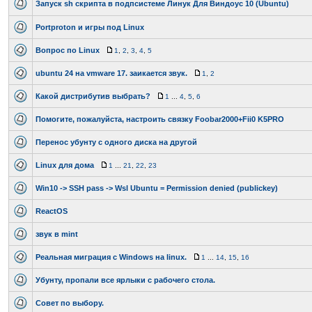
Запуск sh скрипта в подпсистеме Линук Для Виндоус 10 (Ubuntu)
Portproton и игры под Linux
Вопрос по Linux
1
,
2
,
3
,
4
,
5
ubuntu 24 на vmware 17. заикается звук.
1
,
2
Какой дистрибутив выбрать?
1
...
4
,
5
,
6
Помогите, пожалуйста, настроить связку Foobar2000+Fii0 K5PRO
Перенос убунту с одного диска на другой
Linux для дома
1
...
21
,
22
,
23
Win10 -> SSH pass -> Wsl Ubuntu = Permission denied (publickey)
ReactOS
звук в mint
Реальная миграция с Windows на linux.
1
...
14
,
15
,
16
Убунту, пропали все ярлыки с рабочего стола.
Совет по выбору.