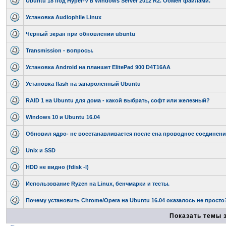
Ubuntu 18 под Hyper-V в Windows Server 2012 R2. Обмен файлами.
Установка Audiophile Linux
Черный экран при обновлении ubuntu
Transmission - вопросы.
Установка Android на планшет ElitePad 900 D4T16AA
Установка flash на запароленный Ubuntu
RAID 1 на Ubuntu для дома - какой выбрать, софт или железный?
Windows 10 и Ubuntu 16.04
Обновил ядро- не восстанавливается после сна проводное соединени
Unix и SSD
HDD не видно (fdisk -l)
Использование Ryzen на Linux, бенчмарки и тесты.
Почему установить Chrome/Opera на Ubuntu 16.04 оказалось не просто
Показать темы 