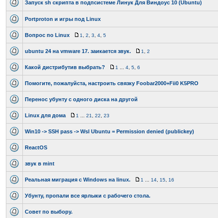
Запуск sh скрипта в подпсистеме Линук Для Виндоус 10 (Ubuntu)
Portproton и игры под Linux
Вопрос по Linux
1
,
2
,
3
,
4
,
5
ubuntu 24 на vmware 17. заикается звук.
1
,
2
Какой дистрибутив выбрать?
1
...
4
,
5
,
6
Помогите, пожалуйста, настроить связку Foobar2000+Fii0 K5PRO
Перенос убунту с одного диска на другой
Linux для дома
1
...
21
,
22
,
23
Win10 -> SSH pass -> Wsl Ubuntu = Permission denied (publickey)
ReactOS
звук в mint
Реальная миграция с Windows на linux.
1
...
14
,
15
,
16
Убунту, пропали все ярлыки с рабочего стола.
Совет по выбору.