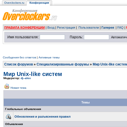
Overclockers.ru
Конференция
ПРАВИЛА КОНФЕРЕНЦИИ
|
Вход
|
Регистрация
|
Пользователи
|
Галерея
|
FAQ
|
Имя пользователя:
Пароль:
Автоматич
Сообщения без ответов
|
Активные темы
Список форумов
»
Специализированные форумы
»
Мир Unix-like систе
Мир Unix-like систем
Модератор:
dj--alex
Новая тема
Темы
Глобальные объявления
Обновления и разъяснения правил
Объявления