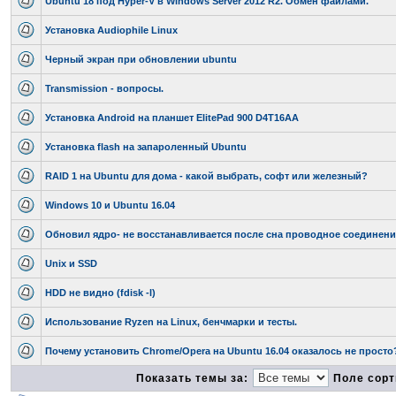
Ubuntu 18 под Hyper-V в Windows Server 2012 R2. Обмен файлами.
Установка Audiophile Linux
Черный экран при обновлении ubuntu
Transmission - вопросы.
Установка Android на планшет ElitePad 900 D4T16AA
Установка flash на запароленный Ubuntu
RAID 1 на Ubuntu для дома - какой выбрать, софт или железный?
Windows 10 и Ubuntu 16.04
Обновил ядро- не восстанавливается после сна проводное соединени
Unix и SSD
HDD не видно (fdisk -l)
Использование Ryzen на Linux, бенчмарки и тесты.
Почему установить Chrome/Opera на Ubuntu 16.04 оказалось не просто
Показать темы за:
Поле сорт