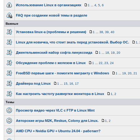
Использование Linux в организациях
1
...
4
,
5
,
6
FAQ при создании новой темы в разделе
Важные
Установка linux-a (проблемы и решения)
1
...
38
,
39
,
40
Linux для новичка, что стоит знать перед установкой. Выбор ОС.
1
,
Джентельменский набор софта линуксоида
1
...
18
,
19
,
20
Обсуждение проблем с железом в Linux
1
...
22
,
23
,
24
FreeBSD первые шаги - помогите мигранту с Windows
1
...
19
,
20
,
21
Драйвера под Linux
1
...
15
,
16
,
17
Как настроить частоту развертки монитора в Linux
1
,
2
Темы
Просмотр видео через VLC с FTP в Linux Mint
Авторские игры M2K, Reskue, Colony для Linux.
1
,
2
AMD CPU + Nvidia GPU + Ubuntu 24.04 - работает?